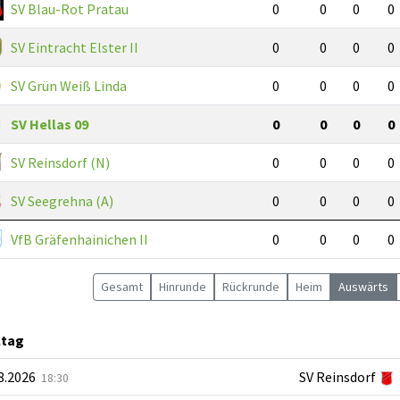
SV Blau-Rot Pratau
0
0
0
0
SV Eintracht Elster II
0
0
0
0
SV Grün Weiß Linda
0
0
0
0
SV Hellas 09
0
0
0
0
SV Reinsdorf (N)
0
0
0
0
SV Seegrehna (A)
0
0
0
0
VfB Gräfenhainichen II
0
0
0
0
Gesamt
Hin
runde
Rück
runde
Heim
Auswärts
ltag
08.2026
SV Reinsdorf
18:30