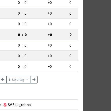
0
:
0
+0
0
0
:
0
+0
0
0
:
0
+0
0
0
:
0
+0
0
0
:
0
+0
0
0
:
0
+0
0
0
:
0
+0
0
1. Spieltag
:
SV Seegrehna