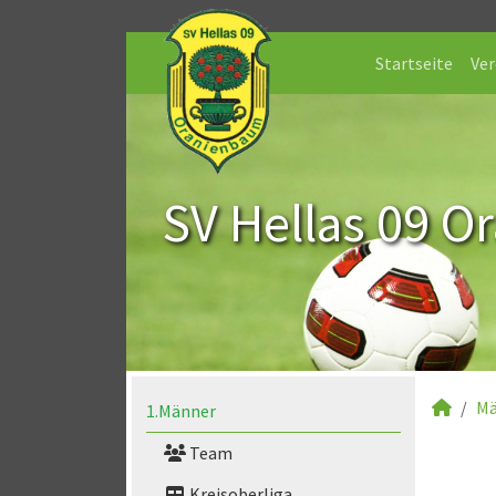
Startseite
Ver
SV Hellas 09 O
Mä
1.Männer
Team
Kreisoberliga