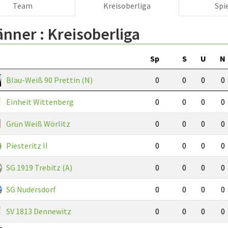
Team
Kreisoberliga
Spi
änner :
Kreisoberliga
Sp
S
U
N
Blau-Weiß 90 Prettin (N)
0
0
0
0
Einheit Wittenberg
0
0
0
0
Grün Weiß Wörlitz
0
0
0
0
Piesteritz II
0
0
0
0
SG 1919 Trebitz (A)
0
0
0
0
SG Nudersdorf
0
0
0
0
SV 1813 Dennewitz
0
0
0
0