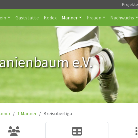
Projekt
ein
Gaststätte
Kodex
Männer
Frauen
Nachwuchs
ranienbaum e.V.
nner
1.Männer
Kreisoberliga