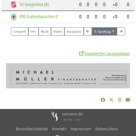
SV Seegrehna (A)
0
0
0
0
+0
0
VfB Gräfenhainichen II
0
0
0
0
+0
0
Gesamt
Hin
Rück
Heim
Auswärts
9. Spieltag
Kompletter Ligaspielplan
soccero.de
© 2006 - 2026
Besucherstatistik
Kontakt
Impressum
Datenschutz