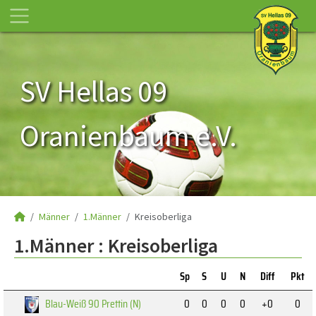
SV Hellas 09
Oranienbaum e.V.
Männer
1.Männer
Kreisoberliga
1.Männer :
Kreisoberliga
Sp
S
U
N
Diff
Pkt
Blau-Weiß 90 Prettin (N)
0
0
0
0
+0
0