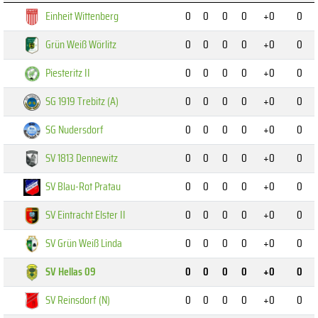
Einheit Wittenberg
0
0
0
0
+0
0
Grün Weiß Wörlitz
0
0
0
0
+0
0
Piesteritz II
0
0
0
0
+0
0
SG 1919 Trebitz (A)
0
0
0
0
+0
0
SG Nudersdorf
0
0
0
0
+0
0
SV 1813 Dennewitz
0
0
0
0
+0
0
SV Blau-Rot Pratau
0
0
0
0
+0
0
SV Eintracht Elster II
0
0
0
0
+0
0
SV Grün Weiß Linda
0
0
0
0
+0
0
SV Hellas 09
0
0
0
0
+0
0
SV Reinsdorf (N)
0
0
0
0
+0
0