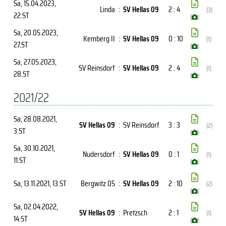
Sa, 15.04.2023
,
Linda
:
SV Hellas 09
2 : 4
(3)
22.ST
(
)
Sa, 20.05.2023
,
Kemberg II
:
SV Hellas 09
0 : 10
(1)
27.ST
(
)
Sa, 27.05.2023
,
SV Reinsdorf
:
SV Hellas 09
2 : 4
(1)
28.ST
(
)
2021/22
Sa, 28.08.2021
,
SV Hellas 09
:
SV Reinsdorf
3 : 3
(2)
3.ST
(
)
Sa, 30.10.2021
,
Nudersdorf
:
SV Hellas 09
0 : 1
(1)
11.ST
(
)
Sa, 13.11.2021
, 13.ST
Bergwitz 05
:
SV Hellas 09
2 : 10
(2)
(
)
Sa, 02.04.2022
,
SV Hellas 09
:
Pretzsch
2 : 1
(1)
14.ST
(
)