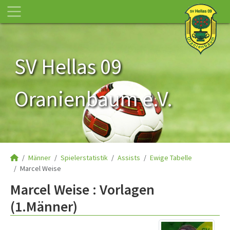
SV Hellas 09
Oranienbaum e.V.
Männer
Spielerstatistik
Assists
Ewige Tabelle
Marcel Weise
Marcel Weise : Vorlagen
(1.Männer)