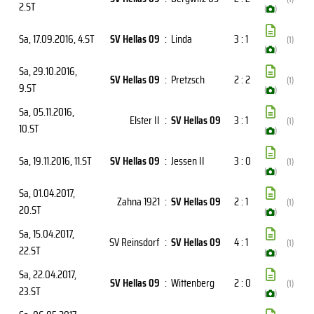
2.ST
(
)
Sa, 17.09.2016
, 4.ST
SV Hellas 09
:
Linda
3 : 1
(1)
(
)
Sa, 29.10.2016
,
SV Hellas 09
:
Pretzsch
2 : 2
(1)
9.ST
(
)
Sa, 05.11.2016
,
Elster II
:
SV Hellas 09
3 : 1
(1)
10.ST
(
)
Sa, 19.11.2016
, 11.ST
SV Hellas 09
:
Jessen II
3 : 0
(1)
(
)
Sa, 01.04.2017
,
Zahna 1921
:
SV Hellas 09
2 : 1
(1)
20.ST
(
)
Sa, 15.04.2017
,
SV Reinsdorf
:
SV Hellas 09
4 : 1
(1)
22.ST
(
)
Sa, 22.04.2017
,
SV Hellas 09
:
Wittenberg
2 : 0
(1)
23.ST
(
)