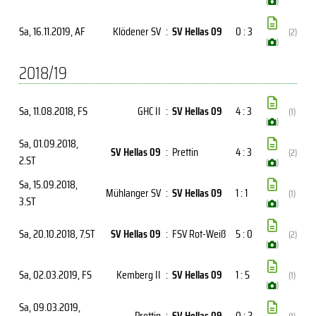
(
)
Sa, 16.11.2019
, AF
Klödener SV
:
SV Hellas 09
0 : 3
(2)
(
)
2018/19
Sa, 11.08.2018
, FS
GHC II
:
SV Hellas 09
4 : 3
(1)
(
)
Sa, 01.09.2018
,
SV Hellas 09
:
Prettin
4 : 3
(2)
2.ST
(
)
Sa, 15.09.2018
,
Mühlanger SV
:
SV Hellas 09
1 : 1
(1)
3.ST
(
)
Sa, 20.10.2018
, 7.ST
SV Hellas 09
:
FSV Rot-Weiß
5 : 0
(2)
(
)
Sa, 02.03.2019
, FS
Kemberg II
:
SV Hellas 09
1 : 5
(1)
(
)
Sa, 09.03.2019
,
Prettin
:
SV Hellas 09
0 : 2