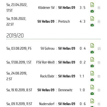
Sa, 23.04.2022
,
Klödener SV
:
SV Hellas 09
3 : 5
(1)
17.ST
(
)
Sa, 11.06.2022
,
SV Hellas 09
:
Pretzsch
4 : 3
(1)
22.ST
(
)
2019/20
Sa, 03.08.2019
, FS
SV Gohrau
:
SV Hellas 09
0 : 4
(2)
(
)
Sa, 17.08.2019
, 1.ST
FSV Rot-Weiß
:
SV Hellas 09
0 : 2
(1)
(
)
Sa, 24.08.2019
,
Rack/Dabr
:
SV Hellas 09
1 : 1
(1)
2.ST
(
)
Sa, 19.10.2019
, 8.ST
SV Hellas 09
:
Dennewitz
1 : 0
(1)
(
)
Sa, 09.11.2019
, 11.ST
Nudersdorf
:
SV Hellas 09
0 : 6
(1)