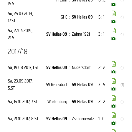
(1)
15.ST
(
)
So, 24.03.2019
,
GHC
:
SV Hellas 09
5 : 1
(1)
17.ST
(
)
Sa, 27.04.2019
,
SV Hellas 09
:
Zahna 1921
3 : 1
(1)
21.ST
(
)
2017/18
Sa, 19.08.2017
, 1.ST
SV Hellas 09
:
Nudersdorf
2 : 2
(1)
(
)
Sa, 23.09.2017
,
SV Reinsdorf
:
SV Hellas 09
3 : 5
(3)
5.ST
(
)
Sa, 14.10.2017
, 7.ST
Wartenburg
:
SV Hellas 09
2 : 2
(1)
(
)
Sa, 21.10.2017
, 8.ST
SV Hellas 09
:
Zschornewitz
1 : 0
(1)
(
)