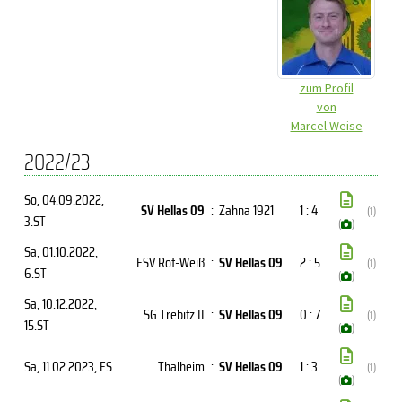
zum Profil
von
Marcel Weise
2022/23
So, 04.09.2022
,
SV Hellas 09
:
Zahna 1921
1 : 4
(1)
3.ST
(
)
Sa, 01.10.2022
,
FSV Rot-Weiß
:
SV Hellas 09
2 : 5
(1)
6.ST
(
)
Sa, 10.12.2022
,
SG Trebitz II
:
SV Hellas 09
0 : 7
(1)
15.ST
(
)
Sa, 11.02.2023
, FS
Thalheim
:
SV Hellas 09
1 : 3
(1)
(
)