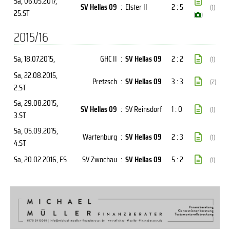
Sa, 06.05.2017
,
SV Hellas 09
:
Elster II
2 : 5
(1)
25.ST
(
)
2015/16
Sa, 18.07.2015
,
GHC II
:
SV Hellas 09
2 : 2
(1)
Sa, 22.08.2015
,
Pretzsch
:
SV Hellas 09
3 : 3
(2)
2.ST
Sa, 29.08.2015
,
SV Hellas 09
:
SV Reinsdorf
1 : 0
(1)
3.ST
Sa, 05.09.2015
,
Wartenburg
:
SV Hellas 09
2 : 3
(1)
4.ST
Sa, 20.02.2016
, FS
SV Zwochau
:
SV Hellas 09
5 : 2
(1)