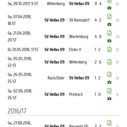
Sa, 28.10.2017
, 9.ST
Wittenberg
:
SV Hellas 09
0 : 4
(1)
(
)
Sa, 07.04.2018
,
SV Hellas 09
:
SV Reinsdorf
4 : 2
(2)
18.ST
(
)
Sa, 21.04.2018
,
SV Hellas 09
:
Wartenburg
4 : 0
(3)
20.ST
(
)
Di, 01.05.2018
, 17.ST
SV Hellas 09
:
Elster II
1 : 2
(1)
Sa, 05.05.2018
,
SV Hellas 09
:
Wittenberg
2 : 6
(1)
22.ST
Sa, 26.05.2018
,
Rack/Dabr
:
SV Hellas 09
1 : 2
(1)
25.ST
(
)
Sa, 02.06.2018
,
SV Hellas 09
:
Pretzsch
1 : 0
(1)
26.ST
(
)
2016/17
Sa, 27.08.2016
,
SV Hellas 09
:
Bergwitz 05
2 : 2
(1)