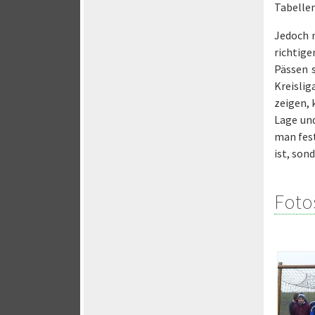
Tabellen
Jedoch m
richtig
Pässen 
Kreislig
zeigen, 
Lage und
man fest
ist, son
Foto