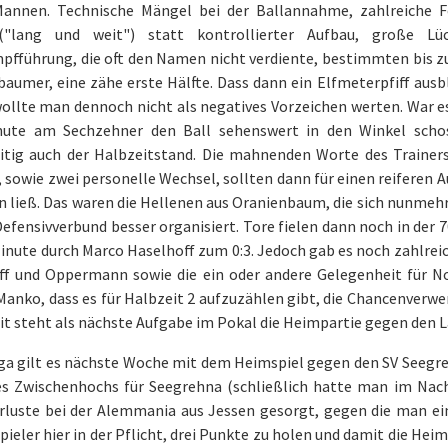
Mannen. Technische Mängel bei der Ballannahme, zahlreiche Fe
("lang und weit") statt kontrollierter Aufbau, große L
fführung, die oft den Namen nicht verdiente, bestimmten bis zu
aumer, eine zähe erste Hälfte. Dass dann ein Elfmeterpfiff ausb
ollte man dennoch nicht als negatives Vorzeichen werten. War es 
nute am Sechzehner den Ball sehenswert in den Winkel schos
eitig auch der Halbzeitstand. Die mahnenden Worte des Trainers
 sowie zwei personelle Wechsel, sollten dann für einen reiferen A
 ließ. Das waren die Hellenen aus Oranienbaum, die sich nunmeh
efensivverbund besser organisiert. Tore fielen dann noch in der 
Minute durch Marco Haselhoff zum 0:3. Jedoch gab es noch zahlrei
ff und Oppermann sowie die ein oder andere Gelegenheit für N
Manko, dass es für Halbzeit 2 aufzuzählen gibt, die Chancenverwe
t steht als nächste Aufgabe im Pokal die Heimpartie gegen den L
iga gilt es nächste Woche mit dem Heimspiel gegen den SV Seegre
es Zwischenhochs für Seegrehna (schließlich hatte man im Nachh
rluste bei der Alemmania aus Jessen gesorgt, gegen die man ein
pieler hier in der Pflicht, drei Punkte zu holen und damit die Hei