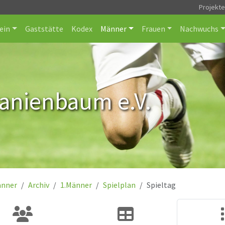
Projekt
ein
Gaststätte
Kodex
Männer
Frauen
Nachwuchs
ranienbaum e.V.
nner
Archiv
1.Männer
Spielplan
Spieltag