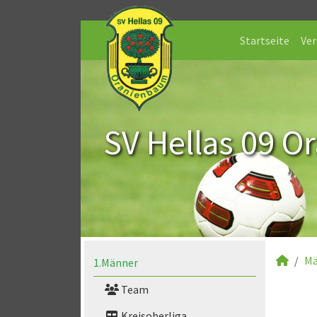
Startseite
Ver
SV Hellas 09 O
Mä
1.Männer
Team
Kreisoberliga