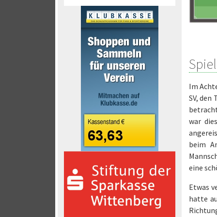
Spiel
Im Achte
SV, den 
betracht
war dies
angerei
beim An
Mannsch
eine sch
Etwas ve
hatte a
Richtung