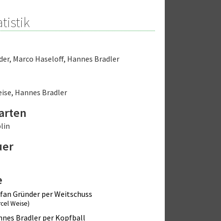
tistik
der
,
Marco Haseloff
,
Hannes Bradler
eise
,
Hannes Bradler
arten
lin
uer
e
fan Gründer per Weitschuss
rcel Weise)
nes Bradler per Kopfball