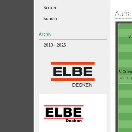
Scorer
Aufs
Sünder
Archiv
D
2013 - 2025
S. Grün
(45' H. 