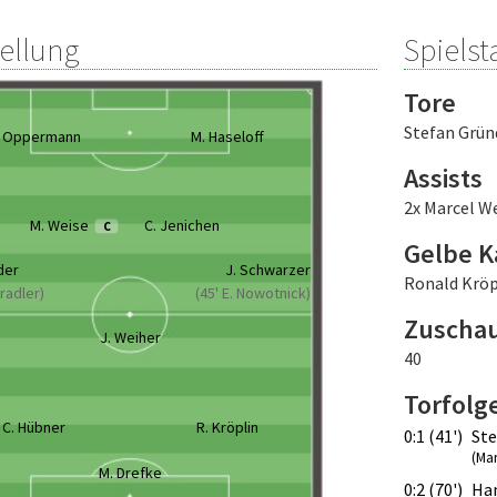
tellung
Spielsta
Tore
Stefan Grün
. Oppermann
M. Haseloff
Assists
2x Marcel W
M. Weise
C. Jenichen
C
Gelbe K
der
J. Schwarzer
Ronald Kröp
Bradler)
(45' E. Nowotnick)
Zuscha
J. Weiher
40
Torfolg
C. Hübner
R. Kröplin
0:1 (41')
Ste
(Ma
M. Drefke
0:2 (70')
Han