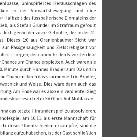
hlpässe, uninspiriertes Herausschlagen des
ücken in der Vorwärtsbewegung und eine
r Halbzeit das fussballerische Einmaleins der
lieb, als Stefan Gründer im Strafraum gefoult
doch genau der zuvor Gefoulte, der in der 41.
s. Dieses 1:0 aus Oranienbaumer Sicht war
 zur Passgenauigkeit und Zielstrebigkeit vor
uftritt sorgen, der nunmehr den Favoriten klar
r Chance um Chance erspielten. Auch waren sie
70. Minute durch Hannes Bradler zum 0:2 und in
che Chancen durch das stürmende Trio Bradler,
owotnick und Weise. Dies wäre dann auch das
rtung. Am Ende war es also ein verdienter Sieg
andesklassevertreter SV Glück Auf Möhlau an.
hna das letzte Hinrundenspiel zu absolvieren.
olespiel am 16.11. als erste Mannschaft für
 torloses Unentschieden erkämpfte) sind die
mbilanz aufzuhübschen, ist der Gast schließlich