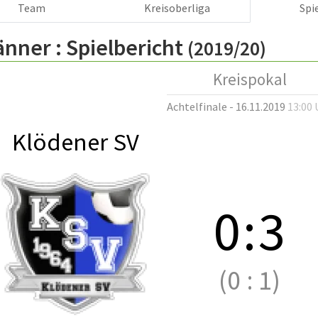
Team
Kreisoberliga
Spi
änner :
Spielbericht
(2019/20)
Kreispokal
Achtelfinale - 16.11.2019
13:00 
Klödener SV
0
:
3
(0
:
1)