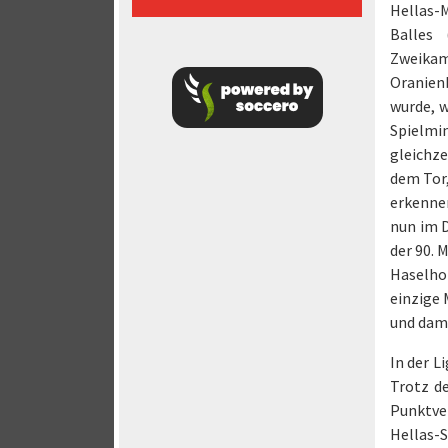
Hellas-
Balles 
Zweikamp
Oranienb
wurde, w
Spielmi
gleichz
dem Tor,
erkennen
nun im D
der 90. 
Haselho
einzige 
und dami
In der L
Trotz d
Punktve
Hellas-S