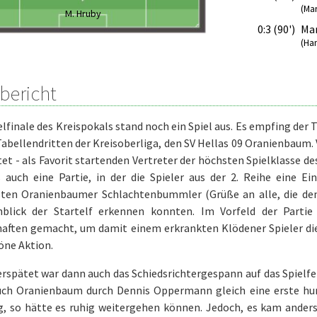
(Ma
M. Hruby
0:3 (90')
Mar
(Ha
bericht
lfinale des Kreispokals stand noch ein Spiel aus. Es empfing der T
Tabellendritten der Kreisoberliga, den SV Hellas 09 Oranienbaum.
et - als Favorit startenden Vertreter der höchsten Spielklasse 
 auch eine Partie, in der die Spieler aus der 2. Reihe eine Ei
sten Oranienbaumer Schlachtenbummler (Grüße an alle, die d
blick der Startelf erkennen konnten. Im Vorfeld der Parti
aften gemacht, um damit einem erkrankten Klödener Spieler di
öne Aktion.
rspätet war dann auch das Schiedsrichtergespann auf das Spielf
uch Oranienbaum durch Dennis Oppermann gleich eine erste hun
, so hätte es ruhig weitergehen können. Jedoch, es kam anders.