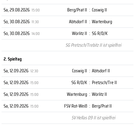
Sa, 29.08.2026
Berg/Prat II
:
Coswig II
15:00
So, 30.08.2026
Abtsdorf II
:
Wartenburg
11:30
So, 30.08.2026
Wörlitz II
:
SG R/D/K
14:00
SG Pretzsch/Trebitz II ist spielfrei
2. Spieltag
Sa, 12.09.2026
Coswig II
:
Abtsdorf II
12:30
Sa, 12.09.2026
SG R/D/K
:
Pretzsch/Tre II
15:00
Sa, 12.09.2026
Wartenburg
:
Wörlitz II
15:00
Sa, 12.09.2026
FSV Rot-Weiß
:
Berg/Prat II
15:00
SV Hellas 09 II ist spielfrei