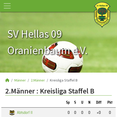
SV Hellas 09
Oranienbaum e.V.
Männer
2.Männer
Kreisliga Staffel B
2.Männer :
Kreisliga Staffel B
Sp
S
U
N
Diff
Pkt
Abtsdorf II
0
0
0
0
+0
0