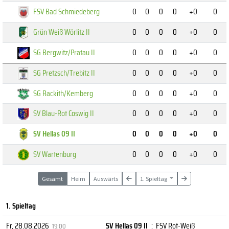
FSV Bad Schmiedeberg
0
0
0
0
+0
0
Grün Weiß Wörlitz II
0
0
0
0
+0
0
SG Bergwitz/Pratau II
0
0
0
0
+0
0
SG Pretzsch/Trebitz II
0
0
0
0
+0
0
SG Rackith/Kemberg
0
0
0
0
+0
0
SV Blau-Rot Coswig II
0
0
0
0
+0
0
SV Hellas 09 II
0
0
0
0
+0
0
SV Wartenburg
0
0
0
0
+0
0
Gesamt
Heim
Auswärts
1. Spieltag
1. Spieltag
Fr, 28.08.2026
SV Hellas 09 II
:
FSV Rot-Weiß
19:00