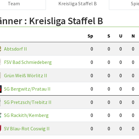
Team
Kreisliga Staffel B
Spi
änner :
Kreisliga Staffel B
Sp
S
U
N
Abtsdorf II
0
0
0
0
FSV Bad Schmiedeberg
0
0
0
0
Grün Weiß Wörlitz II
0
0
0
0
SG Bergwitz/Pratau II
0
0
0
0
SG Pretzsch/Trebitz II
0
0
0
0
SG Rackith/Kemberg
0
0
0
0
SV Blau-Rot Coswig II
0
0
0
0