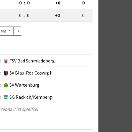
0
:
0
+0
0
0
:
0
+0
0
eltag
:
FSV Bad Schmiedeberg
:
SV Blau-Rot Coswig II
:
SV Wartenburg
:
SG Rackith/Kemberg
bitz II ist spielfrei