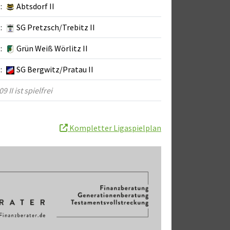
:
Abtsdorf II
:
SG Pretzsch/Trebitz II
:
Grün Weiß Wörlitz II
:
SG Bergwitz/Pratau II
9 II ist spielfrei
Kompletter Ligaspielplan