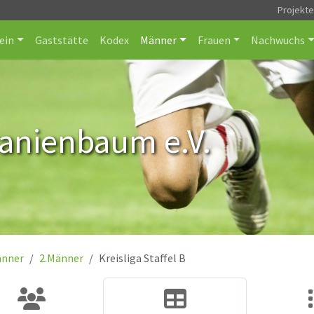
Projekt
ein
Gaststätte
Kodex
Männer
Frauen
Nachwuchs
ranienbaum e.V.
nner
2.Männer
Kreisliga Staffel B