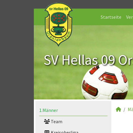
Startseite
Ver
SV Hellas 09 O
Mä
1.Männer
Team
Kreisoberliga