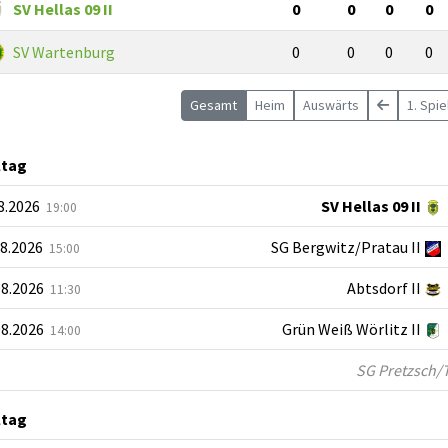
SV Hellas 09 II
0
0
0
0
SV Wartenburg
0
0
0
0
Gesamt
Heim
Auswärts
1. Spi
ltag
08.2026
SV Hellas 09 II
19:00
08.2026
SG Bergwitz/Pratau II
15:00
08.2026
Abtsdorf II
11:30
08.2026
Grün Weiß Wörlitz II
14:00
SG Pretzsch/Tre
ltag