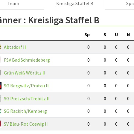
Team
Kreisliga Staffel B
Spi
änner :
Kreisliga Staffel B
Sp
S
U
N
Abtsdorf II
0
0
0
0
FSV Bad Schmiedeberg
0
0
0
0
Grün Weiß Wörlitz II
0
0
0
0
SG Bergwitz/Pratau II
0
0
0
0
SG Pretzsch/Trebitz II
0
0
0
0
SG Rackith/Kemberg
0
0
0
0
SV Blau-Rot Coswig II
0
0
0
0