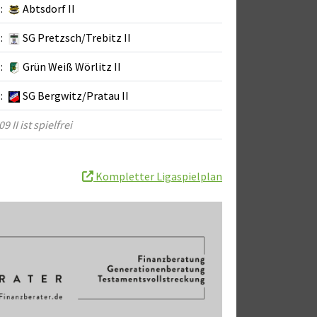
:
Abtsdorf II
:
SG Pretzsch/Trebitz II
:
Grün Weiß Wörlitz II
:
SG Bergwitz/Pratau II
9 II ist spielfrei
Kompletter Ligaspielplan