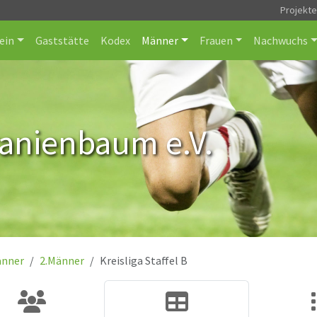
Projekt
ein
Gaststätte
Kodex
Männer
Frauen
Nachwuchs
ranienbaum e.V.
nner
2.Männer
Kreisliga Staffel B