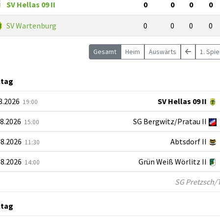
SV Hellas 09 II
0
0
0
0
SV Wartenburg
0
0
0
0
Gesamt
Heim
Auswärts
1. Spi
ltag
08.2026
SV Hellas 09 II
19:00
08.2026
SG Bergwitz/Pratau II
15:00
08.2026
Abtsdorf II
11:30
08.2026
Grün Weiß Wörlitz II
14:00
SG Pretzsch/Tre
ltag