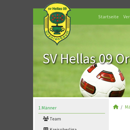
Startseite
Ver
SV Hellas 09 O
Mä
1.Männer
Team
Kreisoberliga