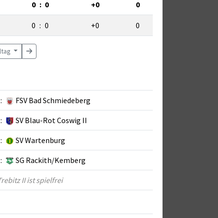
0
:
0
+0
0
0
:
0
+0
0
eltag
:
FSV Bad Schmiedeberg
:
SV Blau-Rot Coswig II
:
SV Wartenburg
:
SG Rackith/Kemberg
bitz II ist spielfrei