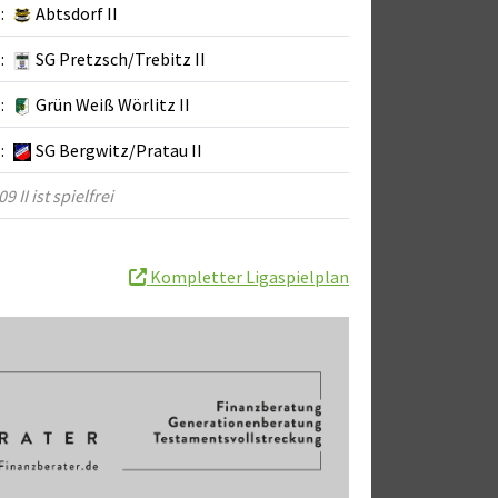
:
Abtsdorf II
:
SG Pretzsch/Trebitz II
:
Grün Weiß Wörlitz II
:
SG Bergwitz/Pratau II
9 II ist spielfrei
Kompletter Ligaspielplan