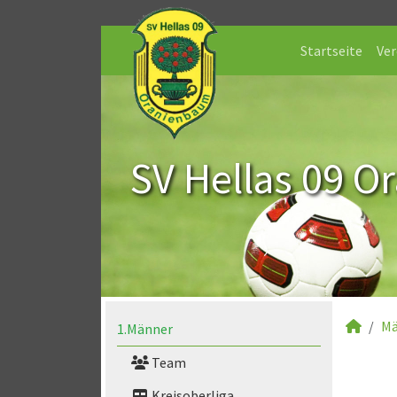
Startseite
Ver
SV Hellas 09 O
Mä
1.Männer
Team
Kreisoberliga