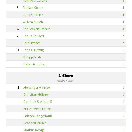
Toni Paul Lorenz
6
3
Fabian Köppe
4
Luca Vincenz
4
Willem Aulich
4
6
Eric Steven Franke
3
7
Janus Peukert
2
Jordi Pfeifer
2
9
Jonas Ludwig
1
Philipp Brede
1
Stefan Gründer
1
2.Männer
(Gelbe Karten)
1
Alexander Hainke
1
Christian Hübner
1
Dominik Stephan S.
1
Eric Steven Franke
1
Fabian Sängerlaub
1
Leonard Müller
1
Markus König
1