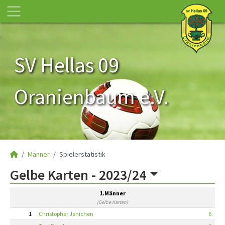
SV Hellas 09
Oranienbaum e.V.
Männer
Spielerstatistik
Gelbe Karten -
2023/24
1.Männer
(Gelbe Karten)
1
Christopher Jenichen
6