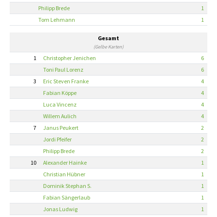
Philipp Brede
1
Tom Lehmann
1
Gesamt
(Gelbe Karten)
1
Christopher Jenichen
6
Toni Paul Lorenz
6
3
Eric Steven Franke
4
Fabian Köppe
4
Luca Vincenz
4
Willem Aulich
4
7
Janus Peukert
2
Jordi Pfeifer
2
Philipp Brede
2
10
Alexander Hainke
1
Christian Hübner
1
Dominik Stephan S.
1
Fabian Sängerlaub
1
Jonas Ludwig
1