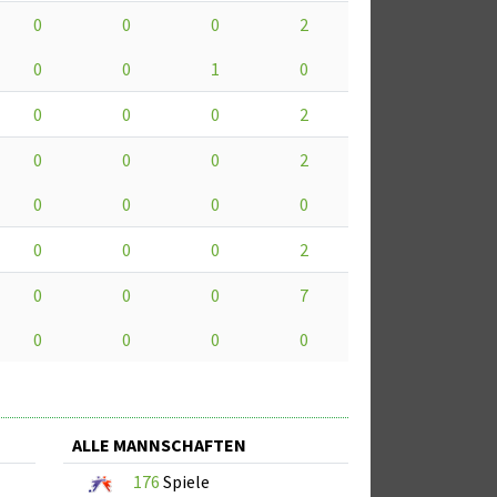
0
0
0
2
0
0
1
0
0
0
0
2
0
0
0
2
0
0
0
0
0
0
0
2
0
0
0
7
0
0
0
0
ALLE MANNSCHAFTEN
176
Spiele