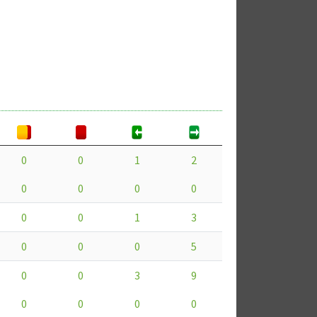
0
0
1
2
0
0
0
0
0
0
1
3
0
0
0
5
0
0
3
9
0
0
0
0