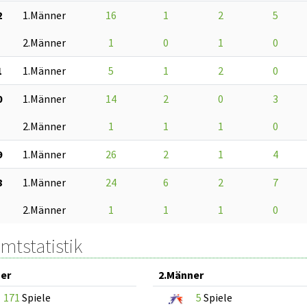
2
1.Männer
16
1
2
5
2.Männer
1
0
1
0
1
1.Männer
5
1
2
0
0
1.Männer
14
2
0
3
2.Männer
1
1
1
0
9
1.Männer
26
2
1
4
8
1.Männer
24
6
2
7
2.Männer
1
1
1
0
mtstatistik
er
2.Männer
171
Spiele
5
Spiele