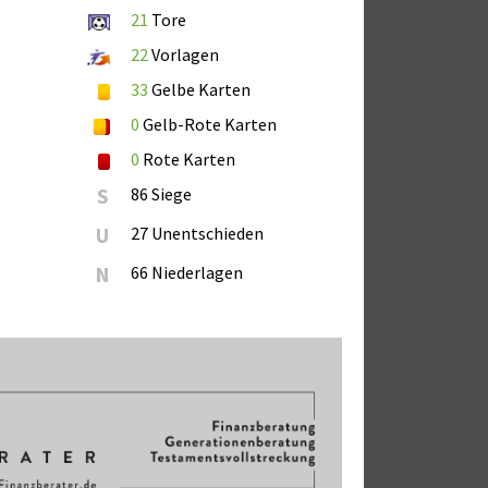
21
Tore
22
Vorlagen
33
Gelbe Karten
0
Gelb-Rote Karten
0
Rote Karten
S
86 Siege
U
27 Unentschieden
N
66 Niederlagen