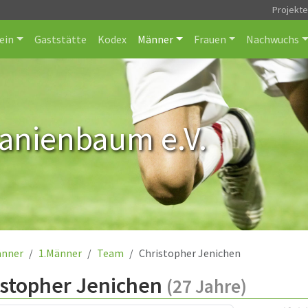
Projekt
ein
Gaststätte
Kodex
Männer
Frauen
Nachwuchs
ranienbaum e.V.
nner
1.Männer
Team
Christopher Jenichen
istopher Jenichen
(27 Jahre)