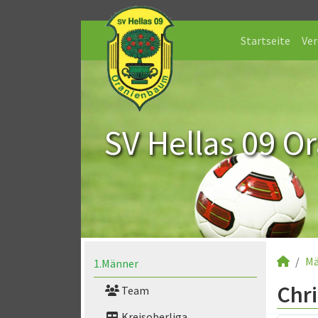
Startseite
Ver
SV Hellas 09 O
Mä
1.Männer
Chr
Team
Kreisoberliga