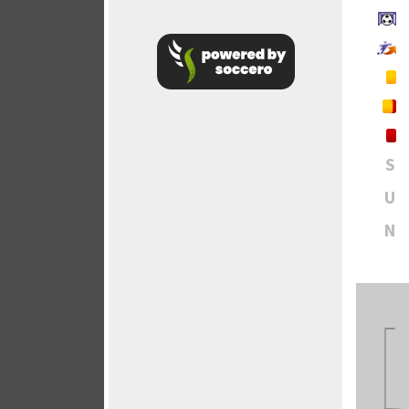
S
U
N