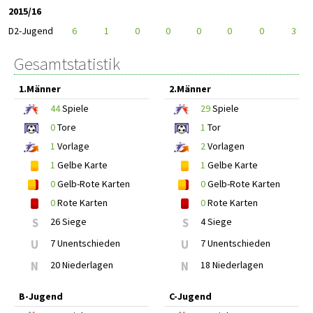
2015/16
D2-Jugend
6
1
0
0
0
0
0
3
Gesamtstatistik
1.Männer
2.Männer
44
Spiele
29
Spiele
0
Tore
1
Tor
1
Vorlage
2
Vorlagen
1
Gelbe Karte
1
Gelbe Karte
0
Gelb-Rote Karten
0
Gelb-Rote Karten
0
Rote Karten
0
Rote Karten
S
26 Siege
S
4 Siege
U
7 Unentschieden
U
7 Unentschieden
N
20 Niederlagen
N
18 Niederlagen
B-Jugend
C-Jugend