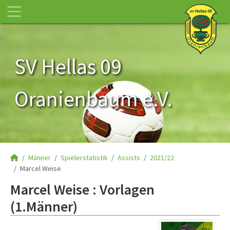
SV Hellas 09
Oranienbaum e.V.
Männer
Spielerstatistik
Assists
2021/22
Marcel Weise
Marcel Weise : Vorlagen
(1.Männer)