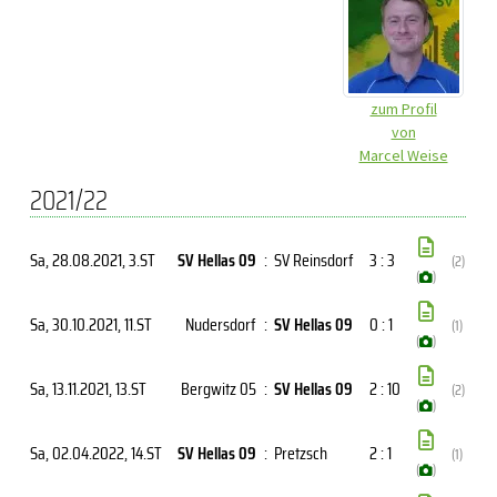
zum Profil
von
Marcel Weise
2021/22
Sa, 28.08.2021
, 3.ST
SV Hellas 09
:
SV Reinsdorf
3 : 3
(2)
(
)
Sa, 30.10.2021
, 11.ST
Nudersdorf
:
SV Hellas 09
0 : 1
(1)
(
)
Sa, 13.11.2021
, 13.ST
Bergwitz 05
:
SV Hellas 09
2 : 10
(2)
(
)
Sa, 02.04.2022
, 14.ST
SV Hellas 09
:
Pretzsch
2 : 1
(1)
(
)