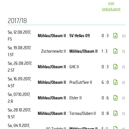
von
Unbekannt
2017/18
Sa, 12.08.2017
,
Möhlau/Obaum II
:
SV Hellas 09
0 : 3
(2)
FS
Sa, 19.08.2017
,
Zschornewitz II
:
Möhlau/Obaum II
1 : 3
(1)
1.ST
Sa, 26.08.2017
,
Möhlau/Obaum II
:
GHC II
0 : 3
(1)
2.ST
Sa, 16.09.2017
,
Möhlau/Obaum II
:
Pra/Eut/See II
6 : 0
(1)
4.ST
Sa, 07.10.2017
,
Möhlau/Obaum II
:
Elster II
0 : 6
(1)
2.R
Sa, 28.10.2017
,
Möhlau/Obaum II
:
Tornau/Düben II
0 : 8
(1)
9.ST
Sa, 04.11.2017
,
SG Trebitz II
:
Möhlau/Obaum II
5 : 1