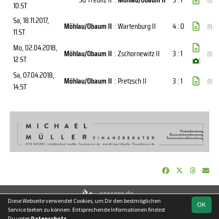
(1)
10.ST
Sa, 18.11.2017
,
Möhlau/Obaum II
:
Wartenburg II
4 : 0
(1)
11.ST
Mo, 02.04.2018
,
Möhlau/Obaum II
:
Zschornewitz II
3 : 1
(1)
12.ST
(
)
Sa, 07.04.2018
,
Möhlau/Obaum II
:
Pretzsch II
3 : 1
(1)
14.ST
soccero.de
Diese Webseite verwendet Cookies, um Dir den bestmöglichen
© 2006 - 2026
OK
Service bieten zu können. Entsprechende Informationen findest
Besucherstatistik
Kontakt
Impressum
Datenschutz
Du unter
Datenschutz
.