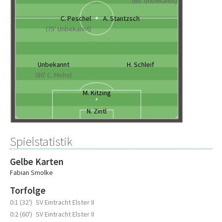
(60' Unbekannt)
C. Peschel
A. Stantzsch
(75' Unbekannt)
Unbekannt
H. Schleif
(80' C. Mohs)
M. Kitzing
N. Zintl
Spielstatistik
Gelbe Karten
Fabian Smolke
Torfolge
0:1 (32')
SV Eintracht Elster II
0:2 (60')
SV Eintracht Elster II