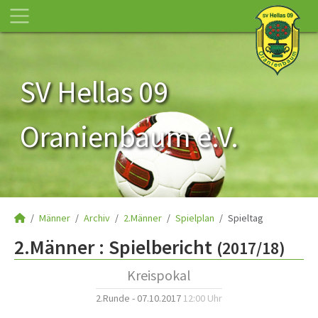
SV Hellas 09
Oranienbaum e.V.
Männer
Archiv
2.Männer
Spielplan
Spieltag
2.Männer :
Spielbericht
(2017/18)
Kreispokal
2.Runde - 07.10.2017
12:00 Uhr