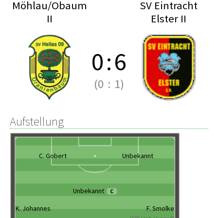
Möhlau/Obaum
SV Eintracht
II
Elster II
0
:
6
(0
:
1)
Aufstellung
C. Gobert
Unbekannt
Unbekannt
C
K. Johannes
F. Smolke