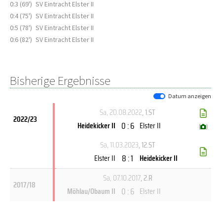
0:3 (69')
SV Eintracht Elster II
0:4 (75')
SV Eintracht Elster II
0:5 (78')
SV Eintracht Elster II
0:6 (82')
SV Eintracht Elster II
Bisherige Ergebnisse
Datum anzeigen
Sa, 20.08.2022
, 1.ST
2022/23
0 : 6
Heidekicker II
Elster II
(
)
Sa, 11.03.2023
, 12.ST
8 : 1
Elster II
Heidekicker II
Sa, 07.10.2017
, 2.R
2017/18
0 : 6
Möhlau/Obaum II
Elster II