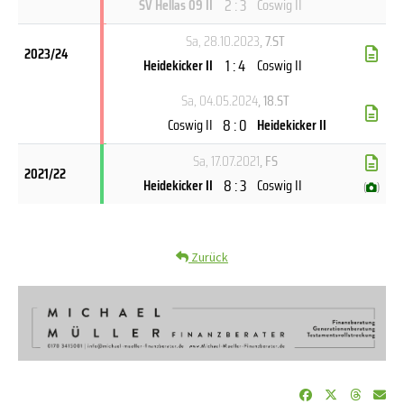
2 : 3
SV Hellas 09 II
Coswig II
Sa, 28.10.2023
, 7.ST
2023/24
1 : 4
Heidekicker II
Coswig II
Sa, 04.05.2024
, 18.ST
8 : 0
Coswig II
Heidekicker II
Sa, 17.07.2021
, FS
2021/22
8 : 3
Heidekicker II
Coswig II
(
)
Zurück