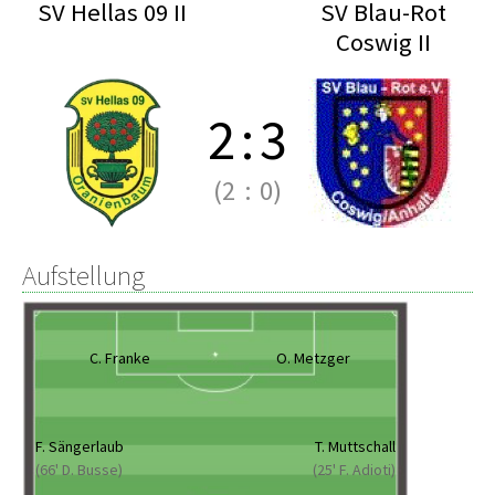
SV Hellas 09 II
SV Blau-Rot
Coswig II
2
:
3
(2
:
0)
Aufstellung
C. Franke
O. Metzger
F. Sängerlaub
T. Muttschall
(66' D. Busse)
(25' F. Adioti)