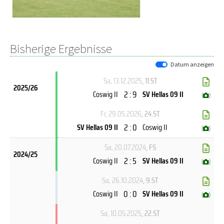
Bisherige Ergebnisse
Datum anzeigen
Sa, 13.12.2025
, 11.ST
2025/26
2 : 9
Coswig II
SV Hellas 09 II
(
)
Fr, 29.05.2026
, 24.ST
2 : 0
SV Hellas 09 II
Coswig II
(
)
Sa, 20.07.2024
, FS
2024/25
2 : 5
Coswig II
SV Hellas 09 II
(
)
Sa, 26.10.2024
, 9.ST
0 : 0
Coswig II
SV Hellas 09 II
(
)
Sa, 10.05.2025
, 22.ST