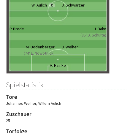
W. Aulich
J. Schwarzer
C
P. Brede
J. Bahn
(85' D. Schulte)
M. Bodenberger
J. Weiher
(74' E. Nowotnick)
A. Hainke
Spielstatistik
Tore
Johannes Weiher
,
Willem Aulich
Zuschauer
25
Torfolge