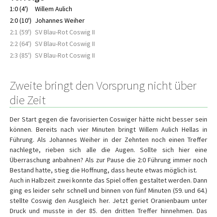
1:0 (4')
Willem Aulich
2:0 (10')
Johannes Weiher
2:1 (59')
SV Blau-Rot Coswig II
2:2 (64')
SV Blau-Rot Coswig II
2:3 (85')
SV Blau-Rot Coswig II
Zweite bringt den Vorsprung nicht über
die Zeit
Der Start gegen die favorisierten Coswiger hätte nicht besser sein
können. Bereits nach vier Minuten bringt Willem Aulich Hellas in
Führung. Als Johannes Weiher in der Zehnten noch einen Treffer
nachlegte, rieben sich alle die Augen. Sollte sich hier eine
Überraschung anbahnen? Als zur Pause die 2:0 Führung immer noch
Bestand hatte, stieg die Hoffnung, dass heute etwas möglich ist.
Auch in Halbzeit zwei konnte das Spiel offen gestaltet werden. Dann
ging es leider sehr schnell und binnen von fünf Minuten (59. und 64.)
stellte Coswig den Ausgleich her. Jetzt geriet Oranienbaum unter
Druck und musste in der 85. den dritten Treffer hinnehmen. Das