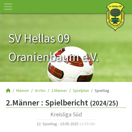
SV Hellas 09
Oranienbaum e.V.
Männer
Archiv
2.Männer
Spielplan
Spieltag
2.Männer :
Spielbericht
(2024/25)
Kreisliga Süd
22. Spieltag - 10.05.2025
12:30 Uhr