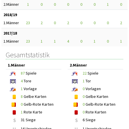
2.Männer
1
0
0
0
0
0
1
0
2018/19
1.Männer
23
2
0
2
0
0
0
2
2017/18
1.Männer
23
1
1
4
0
1
0
1
Gesamtstatistik
1.Männer
2.Männer
87
Spiele
22
Spiele
4
Tore
1
Tor
1
Vorlage
0
Vorlagen
8
Gelbe Karten
0
Gelbe Karten
0
Gelb-Rote Karten
0
Gelb-Rote Karten
1
Rote Karte
0
Rote Karten
S
31 Siege
S
6 Siege
16 Unentschieden
1 Unentschieden