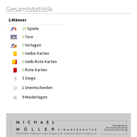
Gesamtstatistik
2.Männer
10
Spiele
0
Tore
0
Vorlagen
0
Gelbe Karten
0
Gelb-Rote Karten
0
Rote Karten
S
3 Siege
U
1 Unentschieden
N
9 Niederlagen