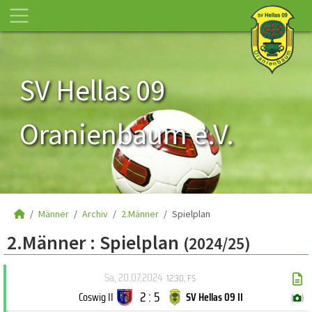
SV Hellas 09
Oranienbaum e.V.
Männer
Archiv
2.Männer
Spielplan
2.Männer :
Spielplan
(2024/25)
Sa, 20.07.2024
12:30
,
FS
2 : 5
Coswig II
SV Hellas 09 II
(
)