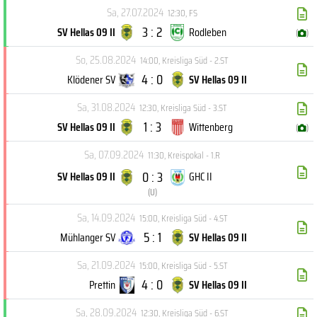
Sa, 27.07.2024
12:30
,
FS
3 : 2
SV Hellas 09 II
Rodleben
(
)
So, 25.08.2024
14:00
,
Kreisliga Süd - 2.ST
4 : 0
Klödener SV
SV Hellas 09 II
Sa, 31.08.2024
12:30
,
Kreisliga Süd - 3.ST
1 : 3
SV Hellas 09 II
Wittenberg
(
)
Sa, 07.09.2024
11:30
,
Kreispokal - 1.R
0 : 3
SV Hellas 09 II
GHC II
(
U
)
Sa, 14.09.2024
15:00
,
Kreisliga Süd - 4.ST
5 : 1
Mühlanger SV
SV Hellas 09 II
Sa, 21.09.2024
15:00
,
Kreisliga Süd - 5.ST
4 : 0
Prettin
SV Hellas 09 II
Sa, 28.09.2024
12:30
,
Kreisliga Süd - 6.ST