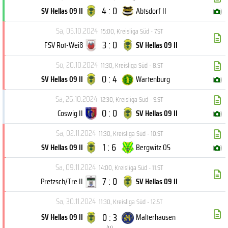
4 : 0
SV Hellas 09 II
Abtsdorf II
(
)
Sa, 05.10.2024
15:00
,
Kreisliga Süd - 7.ST
3 : 0
FSV Rot-Weiß
SV Hellas 09 II
So, 20.10.2024
11:30
,
Kreisliga Süd - 8.ST
0 : 4
SV Hellas 09 II
Wartenburg
(
)
Sa, 26.10.2024
12:30
,
Kreisliga Süd - 9.ST
0 : 0
Coswig II
SV Hellas 09 II
(
)
Sa, 02.11.2024
11:30
,
Kreisliga Süd - 10.ST
1 : 6
SV Hellas 09 II
Bergwitz 05
(
)
Sa, 09.11.2024
14:00
,
Kreisliga Süd - 11.ST
7 : 0
Pretzsch/Tre II
SV Hellas 09 II
Sa, 30.11.2024
11:30
,
Kreisliga Süd - 12.ST
0 : 3
SV Hellas 09 II
Malterhausen