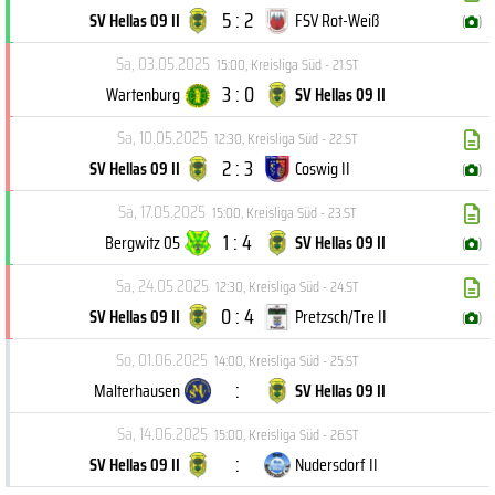
5 : 2
SV Hellas 09 II
FSV Rot-Weiß
(
)
Sa, 03.05.2025
15:00
,
Kreisliga Süd - 21.ST
3 : 0
Wartenburg
SV Hellas 09 II
Sa, 10.05.2025
12:30
,
Kreisliga Süd - 22.ST
2 : 3
SV Hellas 09 II
Coswig II
(
)
Sa, 17.05.2025
15:00
,
Kreisliga Süd - 23.ST
1 : 4
Bergwitz 05
SV Hellas 09 II
(
)
Sa, 24.05.2025
12:30
,
Kreisliga Süd - 24.ST
0 : 4
SV Hellas 09 II
Pretzsch/Tre II
(
)
So, 01.06.2025
14:00
,
Kreisliga Süd - 25.ST
:
Malterhausen
SV Hellas 09 II
Sa, 14.06.2025
15:00
,
Kreisliga Süd - 26.ST
:
SV Hellas 09 II
Nudersdorf II