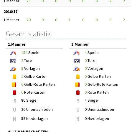
1.Männer
25
0
0
0
0
0
2
2
2016/17
1.Männer
20
0
0
1
0
0
0
2
Gesamtstatistik
1.Männer
2.Männer
154
Spiele
4
Spiele
2
Tore
0
Tore
5
Vorlagen
0
Vorlagen
1
Gelbe Karte
0
Gelbe Karten
0
Gelb-Rote Karten
0
Gelb-Rote Karten
0
Rote Karten
0
Rote Karten
S
80 Siege
S
4 Siege
U
26 Unentschieden
U
0 Unentschieden
N
59 Niederlagen
N
0 Niederlagen
ALLE MANNSCHAFTEN