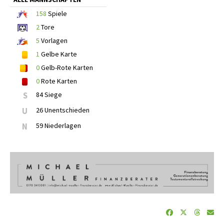
158
Spiele
2
Tore
5
Vorlagen
1
Gelbe Karte
0
Gelb-Rote Karten
0
Rote Karten
S
84 Siege
U
26 Unentschieden
N
59 Niederlagen