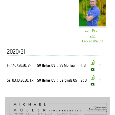
zum Profil
von
Fabian Wendt
2020/21
Fr, 17.07.2020
, VF
SV Hellas 09
:
SV Möhlau
1 : 3
(1)
(
)
Sa, 03.10.2020
, 1.R
SV Hellas 09
:
Bergwitz 05
2 : 0
(1)
(
)