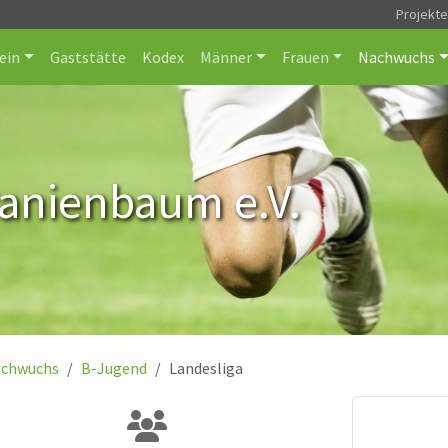
Projekt
ein
Gaststätte
Kodex
Männer
Frauen
Nachwuchs
ranienbaum e.V.
chwuchs
B-Jugend
Landesliga