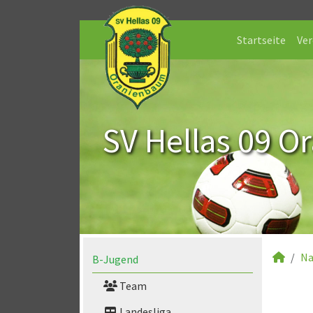
Startseite
Ver
SV Hellas 09 O
Na
B-Jugend
Team
Landesliga