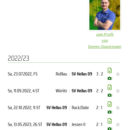
zum Profil
von
Dennis Oppermann
2022/23
Sa, 23.07.2022
, FS
Roßlau
:
SV Hellas 09
3 : 2
(1)
(
)
So, 11.09.2022
, 4.ST
Wörlitz
:
SV Hellas 09
2 : 2
(1)
(
)
Sa, 22.10.2022
, 9.ST
SV Hellas 09
:
Rack/Dabr
2 : 1
(1)
(
)
Sa, 13.05.2023
, 26.ST
SV Hellas 09
:
Jessen II
2 : 1
(1)
(
)