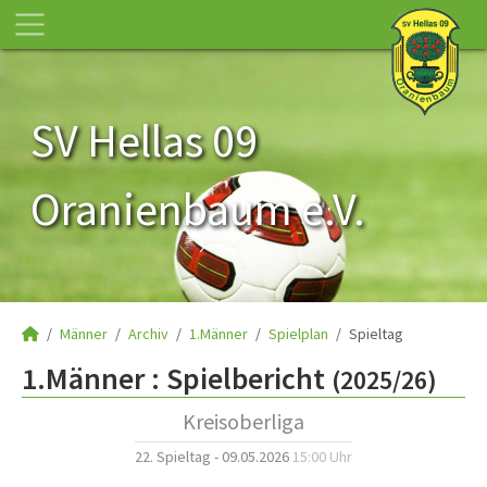
SV Hellas 09
Oranienbaum e.V.
Männer
Archiv
1.Männer
Spielplan
Spieltag
1.Männer :
Spielbericht
(2025/26)
Kreisoberliga
22. Spieltag - 09.05.2026
15:00 Uhr