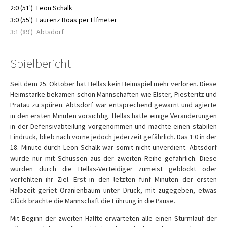
2:0 (51')
Leon Schalk
3:0 (55')
Laurenz Boas per Elfmeter
3:1 (89')
Abtsdorf
Spielbericht
Seit dem 25. Oktober hat Hellas kein Heimspiel mehr verloren. Diese
Heimstärke bekamen schon Mannschaften wie Elster, Piesteritz und
Pratau zu spüren. Abtsdorf war entsprechend gewarnt und agierte
in den ersten Minuten vorsichtig. Hellas hatte einige Veränderungen
in der Defensivabteilung vorgenommen und machte einen stabilen
Eindruck, blieb nach vorne jedoch jederzeit gefährlich. Das 1:0 in der
18. Minute durch Leon Schalk war somit nicht unverdient. Abtsdorf
wurde nur mit Schüssen aus der zweiten Reihe gefährlich. Diese
wurden durch die Hellas-Verteidiger zumeist geblockt oder
verfehlten ihr Ziel. Erst in den letzten fünf Minuten der ersten
Halbzeit geriet Oranienbaum unter Druck, mit zugegeben, etwas
Glück brachte die Mannschaft die Führung in die Pause.
Mit Beginn der zweiten Hälfte erwarteten alle einen Sturmlauf der