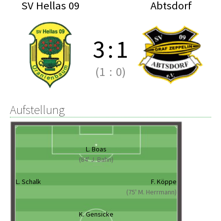
SV Hellas 09
Abtsdorf
3
:
1
(1
:
0)
Aufstellung
L. Boas
(84' J. Bahn)
L. Schalk
F. Köppe
(75' M. Herrmann)
K. Gensicke