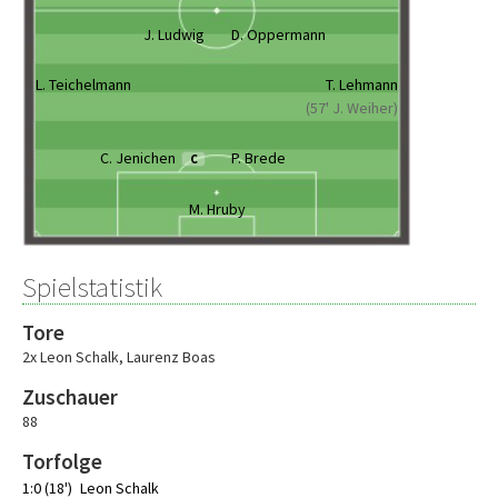
J. Ludwig
D. Oppermann
L. Teichelmann
T. Lehmann
(57' J. Weiher)
C. Jenichen
P. Brede
C
M. Hruby
Spielstatistik
Tore
2x Leon Schalk
,
Laurenz Boas
Zuschauer
88
Torfolge
1:0 (18')
Leon Schalk