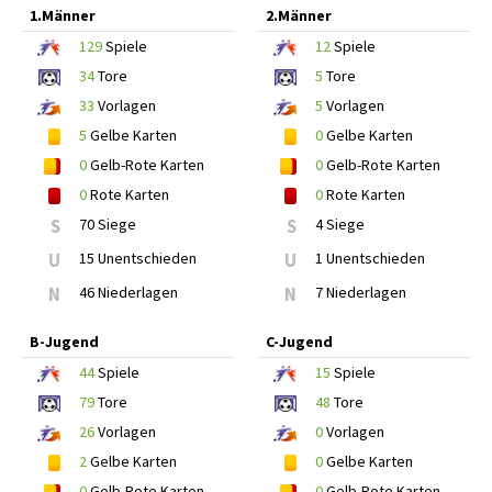
1.Männer
2.Männer
129
Spiele
12
Spiele
34
Tore
5
Tore
33
Vorlagen
5
Vorlagen
5
Gelbe Karten
0
Gelbe Karten
0
Gelb-Rote Karten
0
Gelb-Rote Karten
0
Rote Karten
0
Rote Karten
S
70 Siege
S
4 Siege
U
15 Unentschieden
U
1 Unentschieden
N
46 Niederlagen
N
7 Niederlagen
B-Jugend
C-Jugend
44
Spiele
15
Spiele
79
Tore
48
Tore
26
Vorlagen
0
Vorlagen
2
Gelbe Karten
0
Gelbe Karten
0
Gelb-Rote Karten
0
Gelb-Rote Karten