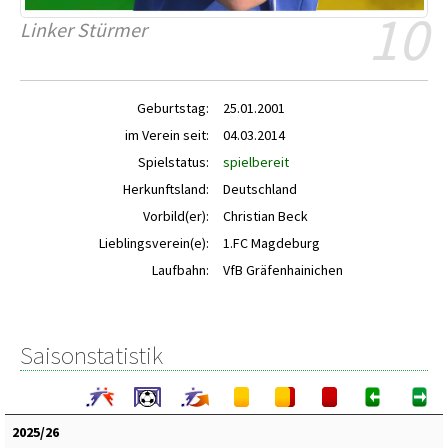
10
Linker Stürmer
Geburtstag:
25.01.2001
im Verein seit:
04.03.2014
Spielstatus:
spielbereit
Herkunftsland:
Deutschland
Vorbild(er):
Christian Beck
Lieblingsverein(e):
1.FC Magdeburg
Laufbahn:
VfB Gräfenhainichen
Saisonstatistik
2025/26