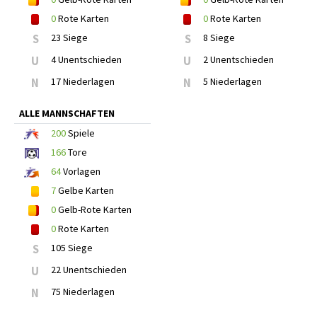
0
Rote Karten
0
Rote Karten
S
23 Siege
S
8 Siege
U
4 Unentschieden
U
2 Unentschieden
N
17 Niederlagen
N
5 Niederlagen
ALLE MANNSCHAFTEN
200
Spiele
166
Tore
64
Vorlagen
7
Gelbe Karten
0
Gelb-Rote Karten
0
Rote Karten
S
105 Siege
U
22 Unentschieden
N
75 Niederlagen