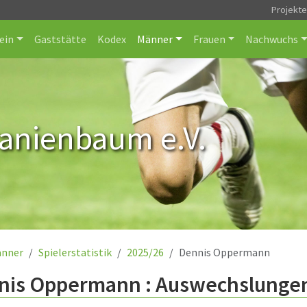
Projekt
ein
Gaststätte
Kodex
Männer
Frauen
Nachwuchs
ranienbaum e.V.
nner
Spielerstatistik
2025/26
Dennis Oppermann
nis Oppermann : Auswechslungen