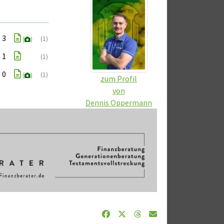
: 3
(1)
(
)
: 1
(1)
: 0
(1)
(
)
zum Profil
von
Dennis Oppermann