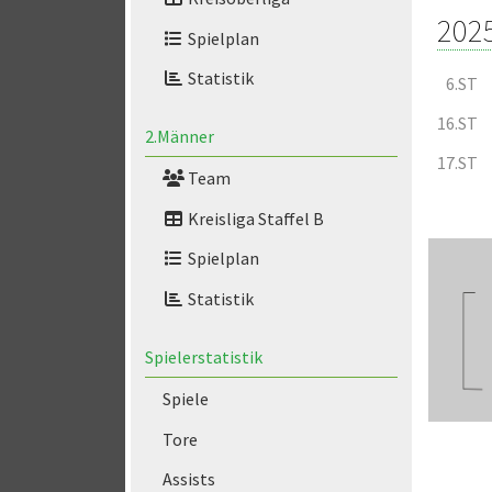
202
Spielplan
Statistik
6.ST
16.ST
2.Männer
17.ST
Team
Kreisliga Staffel B
Spielplan
Statistik
Spielerstatistik
Spiele
Tore
Assists