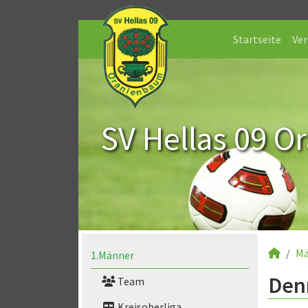
Startseite
Ver
SV Hellas 09 O
Mä
1.Männer
Den
Team
Kreisoberliga