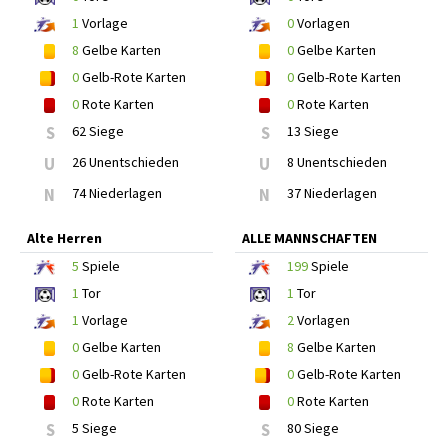
1
Vorlage
0
Vorlagen
8
Gelbe Karten
0
Gelbe Karten
0
Gelb-Rote Karten
0
Gelb-Rote Karten
0
Rote Karten
0
Rote Karten
S
62 Siege
S
13 Siege
U
26 Unentschieden
U
8 Unentschieden
N
74 Niederlagen
N
37 Niederlagen
Alte Herren
ALLE MANNSCHAFTEN
5
Spiele
199
Spiele
1
Tor
1
Tor
1
Vorlage
2
Vorlagen
0
Gelbe Karten
8
Gelbe Karten
0
Gelb-Rote Karten
0
Gelb-Rote Karten
0
Rote Karten
0
Rote Karten
S
5 Siege
S
80 Siege