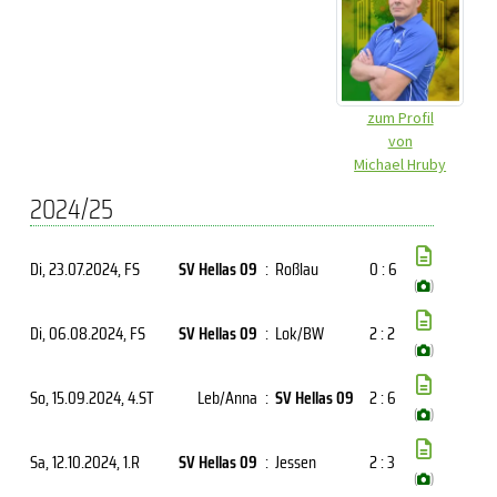
zum Profil
von
Michael Hruby
2024/25
Di, 23.07.2024
, FS
SV Hellas 09
:
Roßlau
0 : 6
(
)
Di, 06.08.2024
, FS
SV Hellas 09
:
Lok/BW
2 : 2
(
)
So, 15.09.2024
, 4.ST
Leb/Anna
:
SV Hellas 09
2 : 6
(
)
Sa, 12.10.2024
, 1.R
SV Hellas 09
:
Jessen
2 : 3
(
)