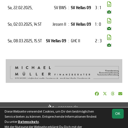
Sa, 22.02.2025
,
SV BWS
:
SV Hellas 09
3 : 1
(
)
So, 02.03.2025
, 14.ST
Jessen II
:
SV Hellas 09
1 : 0
(
)
Sa, 08.03.2025
, 15.ST
SV Hellas 09
:
GHC II
2 : 3
(
)
soccero.de
Diese Webseite verwendet Cookies, um Dir den bestmöglichen
© 2006 - 2026
OK
Service bieten zu können. Entsprechende Informationen findest
Besucherstatistik
Kontakt
Impressum
Datenschutz
Du unter
Datenschutz
.
Mit der Nutzung der Webseite erklärst Du Dich mit der