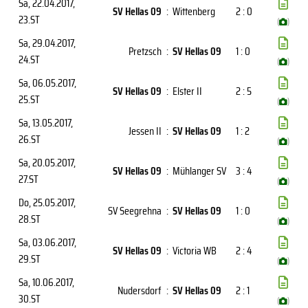
Sa, 22.04.2017
,
SV Hellas 09
:
Wittenberg
2 : 0
23.ST
(
)
Sa, 29.04.2017
,
Pretzsch
:
SV Hellas 09
1 : 0
24.ST
(
)
Sa, 06.05.2017
,
SV Hellas 09
:
Elster II
2 : 5
25.ST
(
)
Sa, 13.05.2017
,
Jessen II
:
SV Hellas 09
1 : 2
26.ST
(
)
Sa, 20.05.2017
,
SV Hellas 09
:
Mühlanger SV
3 : 4
27.ST
(
)
Do, 25.05.2017
,
SV Seegrehna
:
SV Hellas 09
1 : 0
28.ST
(
)
Sa, 03.06.2017
,
SV Hellas 09
:
Victoria WB
2 : 4
29.ST
(
)
Sa, 10.06.2017
,
Nudersdorf
:
SV Hellas 09
2 : 1
30.ST
(
)