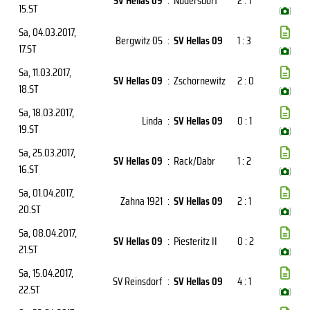
SV Hellas 09
:
Nudersdorf
2 : 1
15.ST
(
)
Sa, 04.03.2017
,
Bergwitz 05
:
SV Hellas 09
1 : 3
17.ST
(
)
Sa, 11.03.2017
,
SV Hellas 09
:
Zschornewitz
2 : 0
18.ST
(
)
Sa, 18.03.2017
,
Linda
:
SV Hellas 09
0 : 1
19.ST
(
)
Sa, 25.03.2017
,
SV Hellas 09
:
Rack/Dabr
1 : 2
16.ST
(
)
Sa, 01.04.2017
,
Zahna 1921
:
SV Hellas 09
2 : 1
20.ST
(
)
Sa, 08.04.2017
,
SV Hellas 09
:
Piesteritz II
0 : 2
21.ST
(
)
Sa, 15.04.2017
,
SV Reinsdorf
:
SV Hellas 09
4 : 1
22.ST
(
)