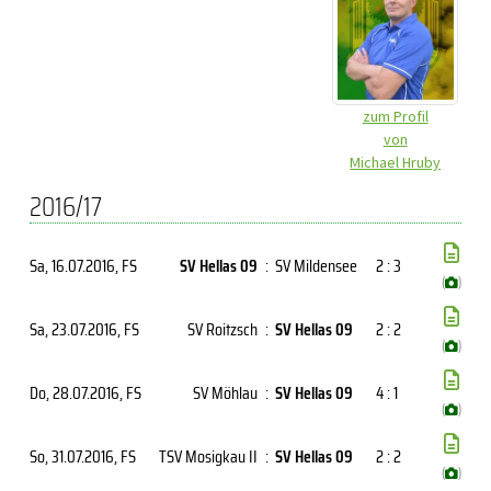
zum Profil
von
Michael Hruby
2016/17
Sa, 16.07.2016
, FS
SV Hellas 09
:
SV Mildensee
2 : 3
(
)
Sa, 23.07.2016
, FS
SV Roitzsch
:
SV Hellas 09
2 : 2
(
)
Do, 28.07.2016
, FS
SV Möhlau
:
SV Hellas 09
4 : 1
(
)
So, 31.07.2016
, FS
TSV Mosigkau II
:
SV Hellas 09
2 : 2
(
)