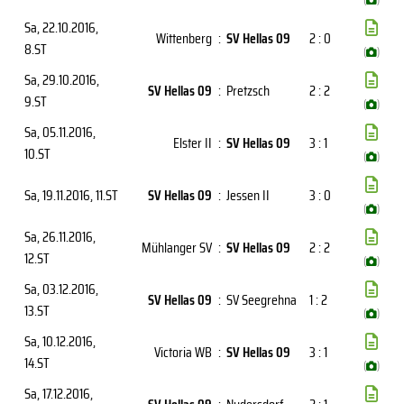
Sa, 22.10.2016
,
Wittenberg
:
SV Hellas 09
2 : 0
8.ST
(
)
Sa, 29.10.2016
,
SV Hellas 09
:
Pretzsch
2 : 2
9.ST
(
)
Sa, 05.11.2016
,
Elster II
:
SV Hellas 09
3 : 1
10.ST
(
)
Sa, 19.11.2016
, 11.ST
SV Hellas 09
:
Jessen II
3 : 0
(
)
Sa, 26.11.2016
,
Mühlanger SV
:
SV Hellas 09
2 : 2
12.ST
(
)
Sa, 03.12.2016
,
SV Hellas 09
:
SV Seegrehna
1 : 2
13.ST
(
)
Sa, 10.12.2016
,
Victoria WB
:
SV Hellas 09
3 : 1
14.ST
(
)
Sa, 17.12.2016
,