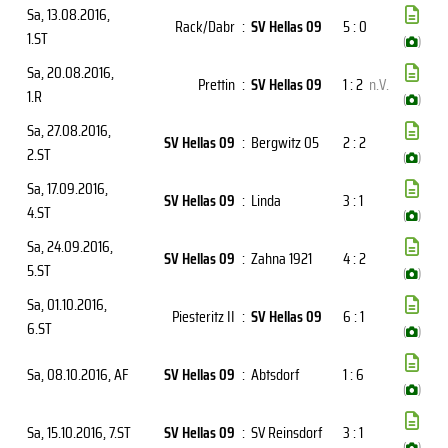
Sa, 13.08.2016
,
Rack/Dabr
:
SV Hellas 09
5 : 0
1.ST
(
)
Sa, 20.08.2016
,
Prettin
:
SV Hellas 09
1 : 2
n.V.
1.R
(
)
Sa, 27.08.2016
,
SV Hellas 09
:
Bergwitz 05
2 : 2
2.ST
(
)
Sa, 17.09.2016
,
SV Hellas 09
:
Linda
3 : 1
4.ST
(
)
Sa, 24.09.2016
,
SV Hellas 09
:
Zahna 1921
4 : 2
5.ST
(
)
Sa, 01.10.2016
,
Piesteritz II
:
SV Hellas 09
6 : 1
6.ST
(
)
Sa, 08.10.2016
, AF
SV Hellas 09
:
Abtsdorf
1 : 6
(
)
Sa, 15.10.2016
, 7.ST
SV Hellas 09
:
SV Reinsdorf
3 : 1
(
)