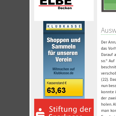
Auswä
Der Anr
das Vor
Darauf 
so.“ Au
beschni
verschob
(22). Da
nun bess
konnte i
der zwei
holen. A
man kom