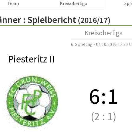
Team
Kreisoberliga
Spi
änner :
Spielbericht
(2016/17)
Kreisoberliga
6. Spieltag - 01.10.2016
12:30 
Piesteritz II
6
:
1
(2
:
1)