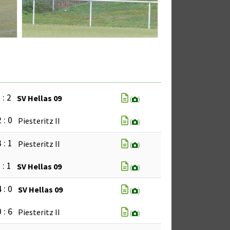
 : 2
SV Hellas 09
(
)
 : 0
Piesteritz II
(
)
 : 1
Piesteritz II
(
)
 : 1
SV Hellas 09
(
)
 : 0
SV Hellas 09
(
)
 : 6
Piesteritz II
(
)