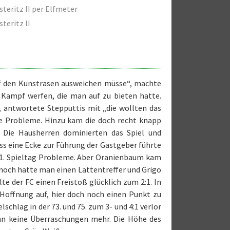
steritz II per Elfmeter
steritz II
uf den Kunstrasen ausweichen müsse“, machte
n Kampf werfen, die man auf zu bieten hatte.
 antwortete Stepputtis mit „die wollten das
e Probleme. Hinzu kam die doch recht knapp
. Die Hausherren dominierten das Spiel und
ass eine Ecke zur Führung der Gastgeber führte
m 1. Spieltag Probleme. Aber Oranienbaum kam
nnoch hatte man einen Lattentreffer und Grigo
te der FC einen Freistoß glücklich zum 2:1. In
 Hoffnung auf, hier doch noch einen Punkt zu
schlag in der 73. und 75. zum 3- und 4:1 verlor
ann keine Überraschungen mehr. Die Höhe des