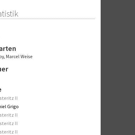
tistik
o
arten
by
,
Marcel Weise
uer
e
steritz II
iel Grigo
steritz II
steritz II
steritz II