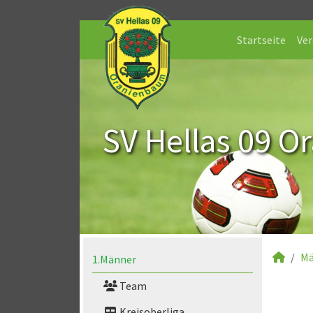
Startseite
Ver
SV Hellas 09 O
Mä
1.Männer
Team
Kreisoberliga