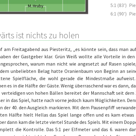
5:1 (83')
Pie
M. Hruby
6:1 (90')
Pie
rts ist nichts zu holen
uf am Freitagabend aus Piesteritz, „es könnte sein, dass man a
haben der Gastgeber klar. Grün Weiß wollte alle Vorteile in de
angesprochen, warum man nicht wie angesetzt auf Rasen spiele,
f dem unbeliebten Belag hatte Oranienbaum von Beginn an sein
ttene Spielfläche, die wohl gerade die Mindestmaße aufweist
en es in die Hälfte der Gäste. Wenig überraschend war es dann, d
s verteidigen von hohen Bällen bereitet der Mannschaft seit de
er in das Spiel, hatte nach vorne jedoch kaum Möglichkeiten. De
n der 40. den Ausgleich markieren. Mit dem Pausenpfiff verwandel
ten Hälfte hielt Hellas das Spiel lange offen und es kam etwas
ber dann kam die letzte viertel Stunde des Spiels. Mit einem Doppel
plett die Kontrolle. Das 5:1 per Elfmeter und das 6. waren d