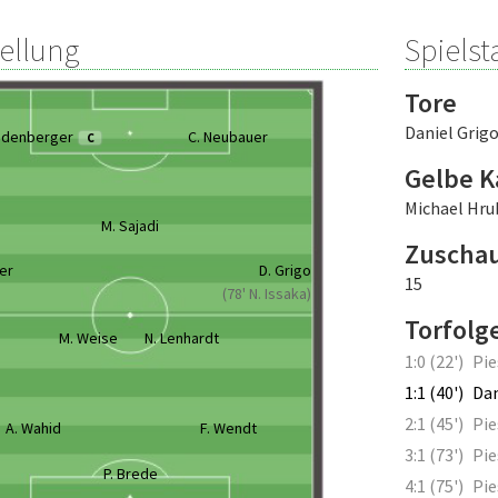
tellung
Spielsta
Tore
Daniel Grig
odenberger
C. Neubauer
C
Gelbe K
Michael Hru
M. Sajadi
Zuscha
ler
D. Grigo
15
(78' N. Issaka)
Torfolg
M. Weise
N. Lenhardt
1:0 (22')
Pie
1:1 (40')
Dan
2:1 (45')
Pie
A. Wahid
F. Wendt
3:1 (73')
Pie
P. Brede
4:1 (75')
Pie