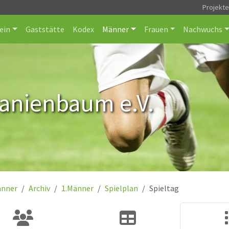
Projekt
ein
Gaststätte
Kodex
Männer
Frauen
Nachwuchs
ranienbaum e.V.
nner
Archiv
1.Männer
Spielplan
Spieltag