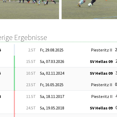
erige Ergebnisse
2
6
2.ST
Fr, 29.08.2025
Piesteritz II
2
15.ST
Sa, 07.03.2026
SV Hellas 09
3
5
10.ST
Sa, 02.11.2024
SV Hellas 09
0
23.ST
Fr, 16.05.2025
Piesteritz II
4
8
11.ST
Sa, 18.11.2017
Piesteritz II
0
24.ST
Sa, 19.05.2018
SV Hellas 09