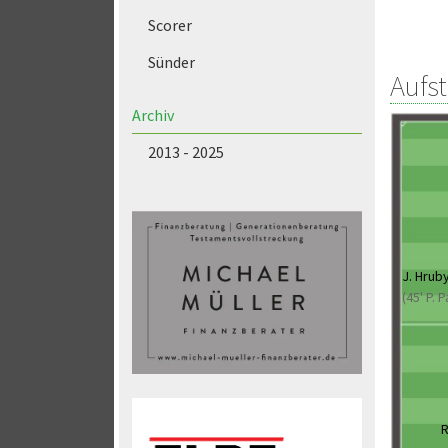
Scorer
Sünder
Aufs
Archiv
2013 - 2025
J. Hrub
(45' P. 
R