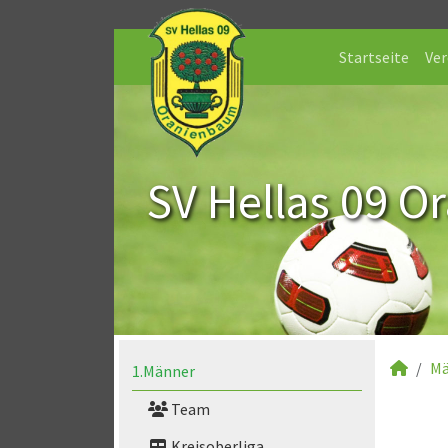
Startseite
Ver
SV Hellas 09 O
Mä
1.Männer
Team
Kreisoberliga