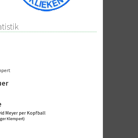
tistik
mpert
uer
e
id Meyer per Kopfball
lger Klempert)