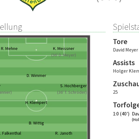
tellung
Spielsta
Tore
R. Mehne
K. Meissner
David Meyer
(36' D. Meyer)
Assists
Holger Kle
D. Wimmer
Zuscha
y
S. Hochberger
25
Pannier)
(36' T. Schröder)
H. Klempert
Torfolg
1:0 (40')
Dav
(Ho
B. Wittig
. Falkenthal
R. Janoth