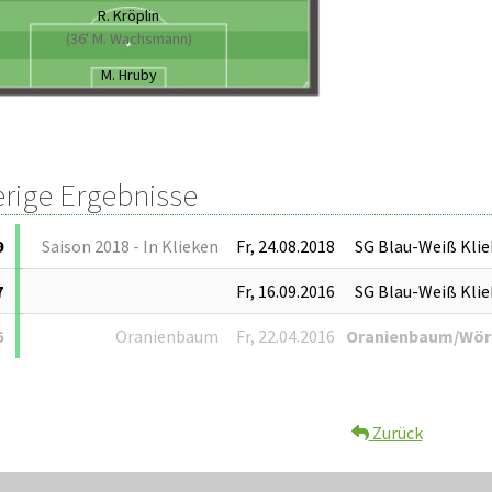
R. Kröplin
(36' M. Wachsmann)
M. Hruby
erige Ergebnisse
9
Saison 2018 - In Klieken
Fr, 24.08.2018
SG Blau-Weiß Kli
7
Fr, 16.09.2016
SG Blau-Weiß Kli
6
Oranienbaum
Fr, 22.04.2016
Oranienbaum/Wörl
Zurück