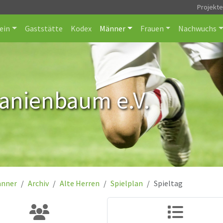
Projekt
ein
Gaststätte
Kodex
Männer
Frauen
Nachwuchs
ranienbaum e.V.
nner
Archiv
Alte Herren
Spielplan
Spieltag