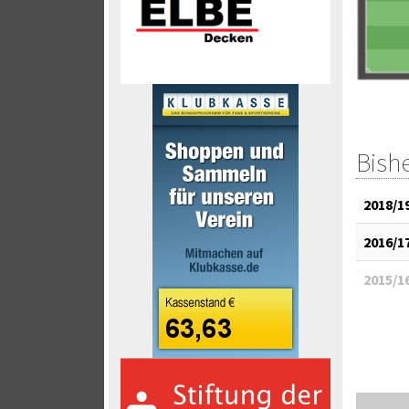
Bish
2018/1
2016/1
2015/1