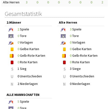
Alte Herren
3
0
0
0
0
0
0
2
Gesamtstatistik
2.Männer
Alte Herren
2
Spiele
3
Spiele
0
Tore
0
Tore
0
Vorlagen
0
Vorlagen
0
Gelbe Karten
0
Gelbe Karten
0
Gelb-Rote Karten
0
Gelb-Rote Karten
0
Rote Karten
0
Rote Karten
S
1 Sieg
S
3 Siege
U
0 Unentschieden
U
0 Unentschieden
N
2 Niederlagen
N
0 Niederlagen
ALLE MANNSCHAFTEN
5
Spiele
0
Tore