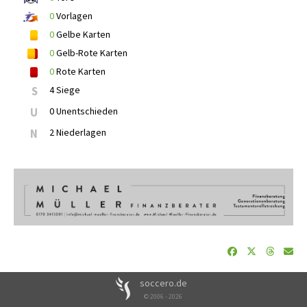
0
Vorlagen
0
Gelbe Karten
0
Gelb-Rote Karten
0
Rote Karten
S
4 Siege
U
0 Unentschieden
N
2 Niederlagen
soccero.de
© 2006 - 2026