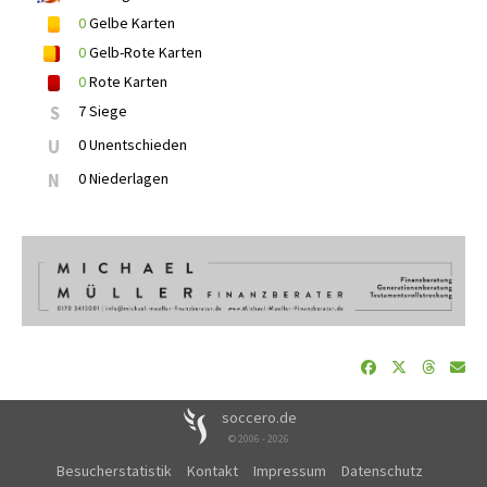
0
Gelbe Karten
0
Gelb-Rote Karten
0
Rote Karten
S
7 Siege
U
0 Unentschieden
N
0 Niederlagen
soccero.de
© 2006 - 2026
Besucherstatistik
Kontakt
Impressum
Datenschutz