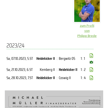
zum Profil
von
Philipp Brede
2023/24
Sa, 07.10.2023
, 5.ST
Heidekicker II
:
Bergwitz 05
1 : 1
(
)
Sa, 21.10.2023
, 6.ST
Kemberg II
:
Heidekicker II
1 : 2
Sa, 28.10.2023
, 7.ST
Heidekicker II
:
Coswig II
1 : 4