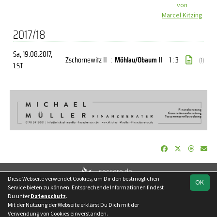
von
Marcel Kitzing
2017/18
Sa, 19.08.2017
,
Zschornewitz II
:
Möhlau/Obaum II
1 : 3
(1)
1.ST
soccero.de
Diese Webseite verwendet Cookies, um Dir den bestmöglichen
© 2006 - 2026
OK
Service bieten zu können. Entsprechende Informationen findest
Besucherstatistik
Kontakt
Impressum
Datenschutz
Du unter
Datenschutz
.
Mit der Nutzung der Webseite erklärst Du Dich mit der
Facebook
Verwendung von Cookies einverstanden.