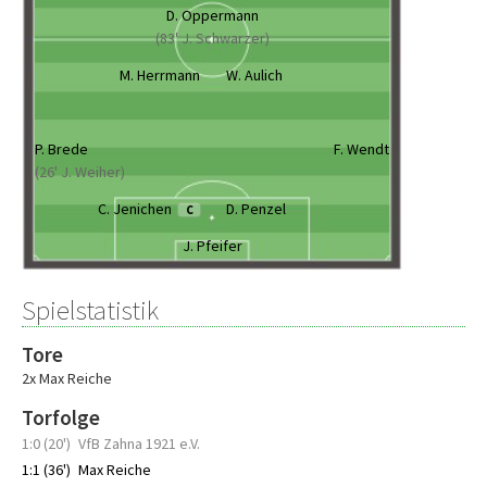
D. Oppermann
(83' J. Schwarzer)
M. Herrmann
W. Aulich
P. Brede
F. Wendt
(26' J. Weiher)
C. Jenichen
D. Penzel
C
J. Pfeifer
Spielstatistik
Tore
2x Max Reiche
Torfolge
1:0 (20')
VfB Zahna 1921 e.V.
1:1 (36')
Max Reiche