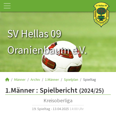
SV Hellas 09
Oranienbaum e.V.
Männer
Archiv
1.Männer
Spielplan
Spieltag
1.Männer :
Spielbericht
(2024/25)
Kreisoberliga
19. Spieltag - 13.04.2025
14:00 Uhr