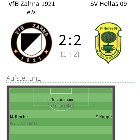
VfB Zahna 1921
SV Hellas 09
e.V.
2
:
2
(1
:
2)
Aufstellung
L. Teichelmann
(70' H. Bradler)
M. Reiche
F. Köppe
(88' L. Vincenz)