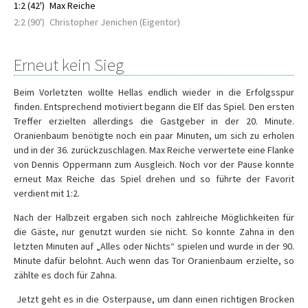
1:2 (42')
Max Reiche
2:2 (90')
Christopher Jenichen (Eigentor)
Erneut kein Sieg
Beim Vorletzten wollte Hellas endlich wieder in die Erfolgsspur
finden. Entsprechend motiviert begann die Elf das Spiel. Den ersten
Treffer erzielten allerdings die Gastgeber in der 20. Minute.
Oranienbaum benötigte noch ein paar Minuten, um sich zu erholen
und in der 36. zurückzuschlagen. Max Reiche verwertete eine Flanke
von Dennis Oppermann zum Ausgleich. Noch vor der Pause konnte
erneut Max Reiche das Spiel drehen und so führte der Favorit
verdient mit 1:2.
Nach der Halbzeit ergaben sich noch zahlreiche Möglichkeiten für
die Gäste, nur genutzt wurden sie nicht. So konnte Zahna in den
letzten Minuten auf „Alles oder Nichts“ spielen und wurde in der 90.
Minute dafür belohnt. Auch wenn das Tor Oranienbaum erzielte, so
zählte es doch für Zahna.
Jetzt geht es in die Osterpause, um dann einen richtigen Brocken