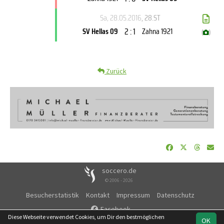
Sa, 28.05.2016
, 28.ST
2 : 1
SV Hellas 09
Zahna 1921
(
)
Zurück
soccero.de
© 2006 - 2026
Besucherstatistik
Kontakt
Impressum
Datenschutz
Facebook
Diese Webseite verwendet Cookies, um Dir den bestmöglichen
OK