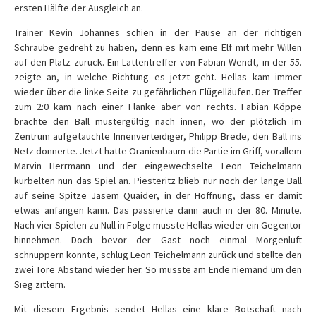
ersten Hälfte der Ausgleich an.
Trainer Kevin Johannes schien in der Pause an der richtigen
Schraube gedreht zu haben, denn es kam eine Elf mit mehr Willen
auf den Platz zurück. Ein Lattentreffer von Fabian Wendt, in der 55.
zeigte an, in welche Richtung es jetzt geht. Hellas kam immer
wieder über die linke Seite zu gefährlichen Flügelläufen. Der Treffer
zum 2:0 kam nach einer Flanke aber von rechts. Fabian Köppe
brachte den Ball mustergültig nach innen, wo der plötzlich im
Zentrum aufgetauchte Innenverteidiger, Philipp Brede, den Ball ins
Netz donnerte. Jetzt hatte Oranienbaum die Partie im Griff, vorallem
Marvin Herrmann und der eingewechselte Leon Teichelmann
kurbelten nun das Spiel an. Piesteritz blieb nur noch der lange Ball
auf seine Spitze Jasem Quaider, in der Hoffnung, dass er damit
etwas anfangen kann. Das passierte dann auch in der 80. Minute.
Nach vier Spielen zu Null in Folge musste Hellas wieder ein Gegentor
hinnehmen. Doch bevor der Gast noch einmal Morgenluft
schnuppern konnte, schlug Leon Teichelmann zurück und stellte den
zwei Tore Abstand wieder her. So musste am Ende niemand um den
Sieg zittern.
Mit diesem Ergebnis sendet Hellas eine klare Botschaft nach