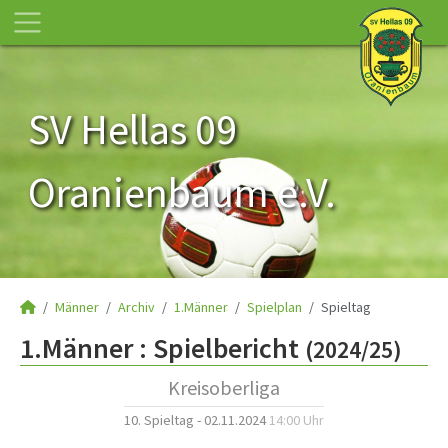
SV Hellas 09
Oranienbaum e.V.
Männer
Archiv
1.Männer
Spielplan
Spieltag
1.Männer :
Spielbericht
(2024/25)
Kreisoberliga
10. Spieltag - 02.11.2024
14:00 Uhr