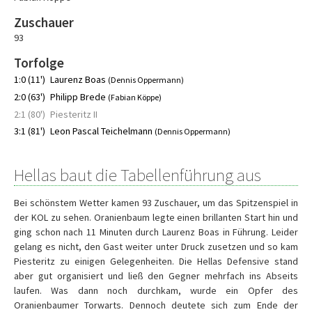
Zuschauer
93
Torfolge
1:0 (11')
Laurenz Boas
(Dennis Oppermann)
2:0 (63')
Philipp Brede
(Fabian Köppe)
2:1 (80')
Piesteritz II
3:1 (81')
Leon Pascal Teichelmann
(Dennis Oppermann)
Hellas baut die Tabellenführung aus
Bei schönstem Wetter kamen 93 Zuschauer, um das Spitzenspiel in
der KOL zu sehen. Oranienbaum legte einen brillanten Start hin und
ging schon nach 11 Minuten durch Laurenz Boas in Führung. Leider
gelang es nicht, den Gast weiter unter Druck zusetzen und so kam
Piesteritz zu einigen Gelegenheiten. Die Hellas Defensive stand
aber gut organisiert und ließ den Gegner mehrfach ins Abseits
laufen. Was dann noch durchkam, wurde ein Opfer des
Oranienbaumer Torwarts. Dennoch deutete sich zum Ende der