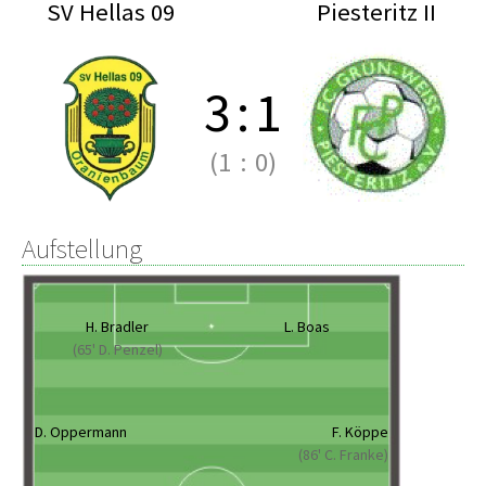
SV Hellas 09
Piesteritz II
3
:
1
(1
:
0)
Aufstellung
H. Bradler
L. Boas
(65' D. Penzel)
D. Oppermann
F. Köppe
(86' C. Franke)