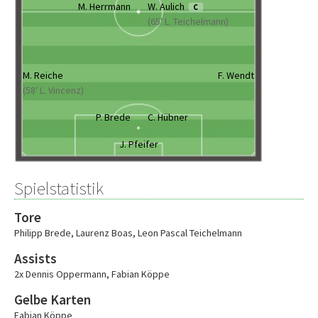
M. Herrmann
W. Aulich
C
(65' L. Teichelmann)
M. Reiche
F. Wendt
(58' L. Vincenz)
P. Brede
C. Hübner
J. Pfeifer
Spielstatistik
Tore
Philipp Brede
,
Laurenz Boas
,
Leon Pascal Teichelmann
Assists
2x Dennis Oppermann
,
Fabian Köppe
Gelbe Karten
Fabian Köppe