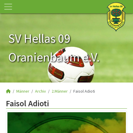
SV Hellas 09
Oranienbaum e.V.
Männer
Archiv
2.Männer
Faisol Adioti
Faisol Adioti