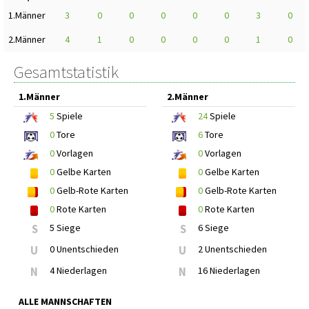
1.Männer
3
0
0
0
0
0
3
0
2.Männer
4
1
0
0
0
0
1
0
Gesamtstatistik
1.Männer
2.Männer
5
Spiele
24
Spiele
0
Tore
6
Tore
0
Vorlagen
0
Vorlagen
0
Gelbe Karten
0
Gelbe Karten
0
Gelb-Rote Karten
0
Gelb-Rote Karten
0
Rote Karten
0
Rote Karten
S
5 Siege
S
6 Siege
U
0 Unentschieden
U
2 Unentschieden
N
4 Niederlagen
N
16 Niederlagen
ALLE MANNSCHAFTEN