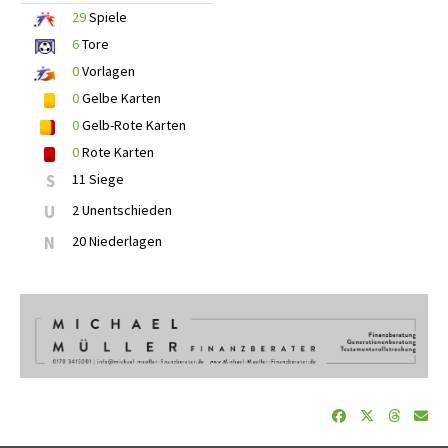
29
Spiele
6
Tore
0
Vorlagen
0
Gelbe Karten
0
Gelb-Rote Karten
0
Rote Karten
S
11 Siege
U
2 Unentschieden
N
20 Niederlagen