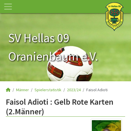
SV Hellas 09
Oranienbaum e.V.
Männer
Spielerstatistik
2023/24
Faisol Adioti
Faisol Adioti : Gelb Rote Karten
(2.Männer)