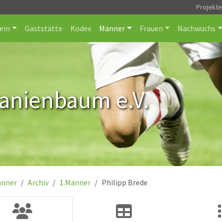
Projekt
ein
Gaststätte
Kodex
Männer
Frauen
Nachwuchs
ranienbaum e.V.
nner
Archiv
1.Männer
Philipp Brede