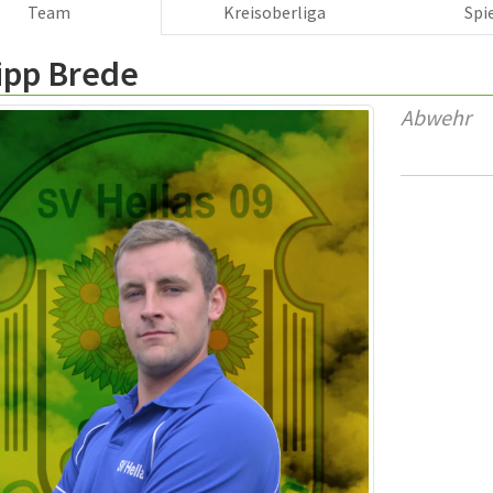
Team
Kreisoberliga
Spi
ipp Brede
Abwehr