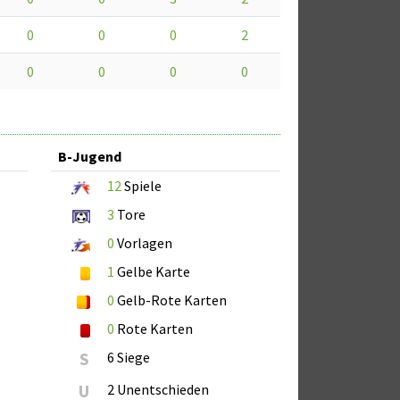
0
0
0
2
0
0
0
0
B-Jugend
12
Spiele
3
Tore
0
Vorlagen
1
Gelbe Karte
0
Gelb-Rote Karten
0
Rote Karten
S
6 Siege
U
2 Unentschieden