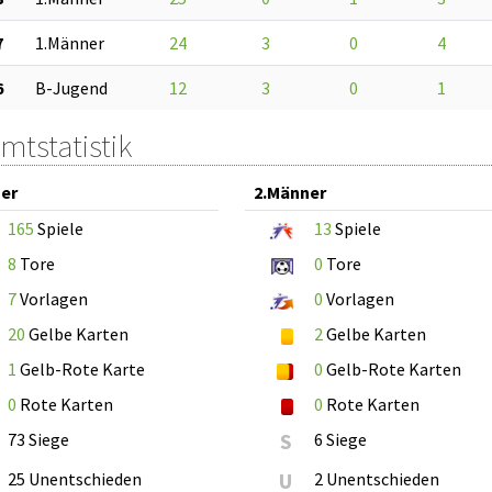
7
1.Männer
24
3
0
4
6
B-Jugend
12
3
0
1
mtstatistik
er
2.Männer
165
Spiele
13
Spiele
8
Tore
0
Tore
7
Vorlagen
0
Vorlagen
20
Gelbe Karten
2
Gelbe Karten
1
Gelb-Rote Karte
0
Gelb-Rote Karten
0
Rote Karten
0
Rote Karten
73 Siege
S
6 Siege
25 Unentschieden
U
2 Unentschieden