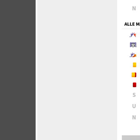
N
ALLE 
S
U
N