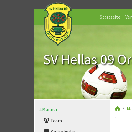
Startseite
Ver
SV Hellas 09 O
Mä
1.Männer
Team
Kreisoberliga