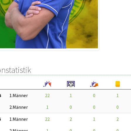
nstatistik
6
1.Männer
22
1
0
1
2.Männer
1
0
0
0
5
1.Männer
22
2
1
2
2.Männer
1
0
0
0