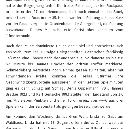
hatte die Begegnung unter Kontrolle. Ein missglückter Rückpass
brachte in der 27. die Heimmannschaft noch einmal in das Spiel,
bevor Laurenz Boas in der 35. Hellas wieder in Führung schoss. Kurz
vor der Pause verpasste Oranienbaum die Gelegenheit, die Führung
auszubauen. Dieses Mal scheiterte Christopher Jenichen vom
Elfmeterpunkt.
Nach der Pause dominierte Hellas das Spiel und erarbeitete sich
zahlreich, zum Teil 100%ige Gelegenheiten. Fast schon fahrlässig
ließ man eine Chance nach der anderen aus. So dauerte es bis zur
62. Minute bis Hannes Bradler den dritten Treffer markierte.
Schmiedeberg versuchte noch einmal gegen zu halten, aber mit
schwindenden Kräfte konnten die Hellas Stürmer ihre
Geschwindigkeitsvorteile ausspielen. In den letzten Spielminuten
ging es dann Schlag auf Schlag, Denis Oppermann (79.), Hannes
Bradler (82.) und Karl Gensicke (88.) stellten den Endstand von 1:6
her. Mit sieben Punkten und einer Tordifferenz von ¬¬+6 aus drei
Spielen kann der Saisonstart als gelungen bezeichnet werden.
Am kommenden Wochenende ist Grün Weiß Linda zu Gast am
Waldhaus. Linda hat mit 18 Gegentreffern die z. Zt. schwächste
Verteidigung der Liga. Damit ist ein Heimsieg Pflicht für unsere