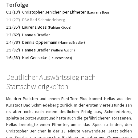
Torfolge
0:1 (13')
Christopher Jenichen per Elfmeter
(Laurenz Boas)
1:1 (27')
FSV Bad Schmiedeberg
1:2 (35')
Laurenz Boas
(Fabian Köppe)
1:3 (62')
Hannes Bradler
1:4 (79')
Dennis Oppermann
(Hannes Bradler)
1:5 (82')
Hannes Bradler
(Willem Aulich)
1:6 (88')
Karl Gensicke
(Laurenz Boas)
Deutlicher Auswärtssieg nach
Startschwierigkeiten
Mit drei Punkten und einem Fünf-Tore-Plus kommt Hellas aus der
Kurstadt Bad Schmiedeberg zurück. In der ersten Viertelstunde sah
es aber nicht nach einem deutlichen Erfolg aus, Schmiedeberg
spielte selbstbewusst und hatte auch die gefährlicheren Torszenen.
Hellas benötigte einen Elfmeter, um in das Spiel zu finden, den
Christopher Jenichen in der 13. Minute verwandelte. Jetzt schien
das Spiel in die gewünschte Richtung zu laufen und Oranienbaum