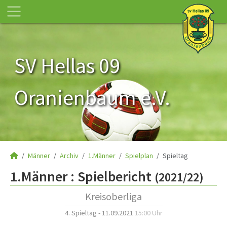
SV Hellas 09
Oranienbaum e.V.
Männer
Archiv
1.Männer
Spielplan
Spieltag
1.Männer :
Spielbericht
(2021/22)
Kreisoberliga
4. Spieltag - 11.09.2021
15:00 Uhr