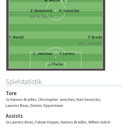
M. Weise
C
E. Nowotnick
K. Gensicke
(60' W. Aulich)
F. Wendt
P. Brede
(80' L. Vincenz)
C. Jenichen
T. Lorenz
J. Pfeifer
Spielstatistik
Tore
2x Hannes Bradler
,
Christopher Jenichen
,
Karl Gensicke
,
Laurenz Boas
,
Dennis Oppermann
Assists
2x Laurenz Boas
,
Fabian Köppe
,
Hannes Bradler
,
Willem Aulich