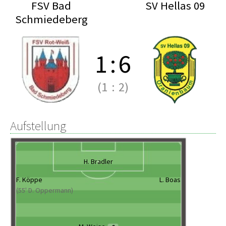
FSV Bad
SV Hellas 09
Schmiedeberg
1
:
6
(1
:
2)
Aufstellung
H. Bradler
F. Köppe
L. Boas
(55' D. Oppermann)