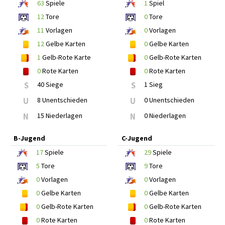
63
Spiele
1
Spiel
12
Tore
0
Tore
11
Vorlagen
0
Vorlagen
12
Gelbe Karten
0
Gelbe Karten
1
Gelb-Rote Karte
0
Gelb-Rote Karten
0
Rote Karten
0
Rote Karten
S
40 Siege
S
1 Sieg
U
8 Unentschieden
U
0 Unentschieden
N
15 Niederlagen
N
0 Niederlagen
B-Jugend
C-Jugend
17
Spiele
29
Spiele
5
Tore
9
Tore
0
Vorlagen
0
Vorlagen
0
Gelbe Karten
0
Gelbe Karten
0
Gelb-Rote Karten
0
Gelb-Rote Karten
0
Rote Karten
0
Rote Karten