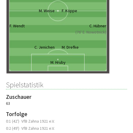
M. Weise
F. Köppe
F. Wendt
C. Hübner
(76' E. Nowotnick)
C. Jenichen
M. Drefke
M. Hruby
Spielstatistik
Zuschauer
63
Torfolge
0:1 (42')
VfB Zahna 1921 e.V.
0:2 (49')
VfB Zahna 1921 e.V.