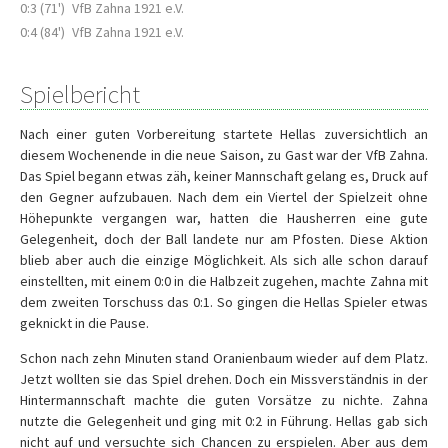
0:3 (71')
VfB Zahna 1921 e.V.
0:4 (84')
VfB Zahna 1921 e.V.
Spielbericht
Nach einer guten Vorbereitung startete Hellas zuversichtlich an
diesem Wochenende in die neue Saison, zu Gast war der VfB Zahna.
Das Spiel begann etwas zäh, keiner Mannschaft gelang es, Druck auf
den Gegner aufzubauen. Nach dem ein Viertel der Spielzeit ohne
Höhepunkte vergangen war, hatten die Hausherren eine gute
Gelegenheit, doch der Ball landete nur am Pfosten. Diese Aktion
blieb aber auch die einzige Möglichkeit. Als sich alle schon darauf
einstellten, mit einem 0:0 in die Halbzeit zugehen, machte Zahna mit
dem zweiten Torschuss das 0:1. So gingen die Hellas Spieler etwas
geknickt in die Pause.
Schon nach zehn Minuten stand Oranienbaum wieder auf dem Platz.
Jetzt wollten sie das Spiel drehen. Doch ein Missverständnis in der
Hintermannschaft machte die guten Vorsätze zu nichte. Zahna
nutzte die Gelegenheit und ging mit 0:2 in Führung. Hellas gab sich
nicht auf und versuchte sich Chancen zu erspielen. Aber aus dem