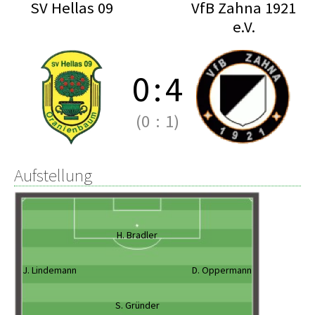
SV Hellas 09
VfB Zahna 1921
e.V.
0
:
4
(0
:
1)
Aufstellung
H. Bradler
J. Lindemann
D. Oppermann
S. Gründer