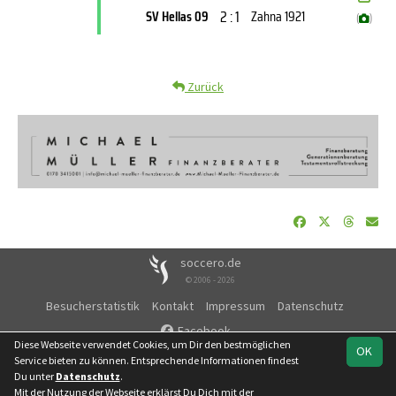
2 : 1
SV Hellas 09
Zahna 1921
(
)
Zurück
soccero.de
© 2006 - 2026
Besucherstatistik
Kontakt
Impressum
Datenschutz
Facebook
Diese Webseite verwendet Cookies, um Dir den bestmöglichen
OK
Service bieten zu können. Entsprechende Informationen findest
Du unter
Datenschutz
.
Mit der Nutzung der Webseite erklärst Du Dich mit der