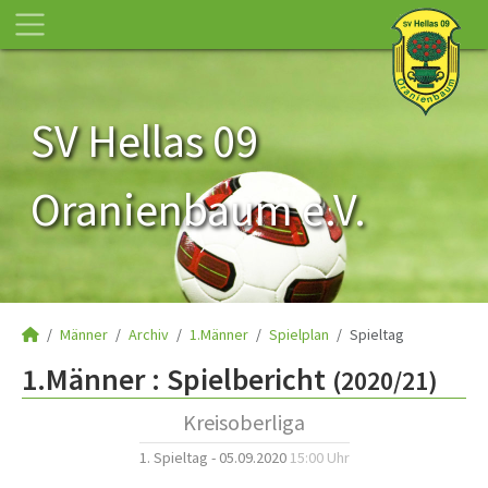
SV Hellas 09
Oranienbaum e.V.
Männer
Archiv
1.Männer
Spielplan
Spieltag
1.Männer :
Spielbericht
(2020/21)
Kreisoberliga
1. Spieltag - 05.09.2020
15:00 Uhr