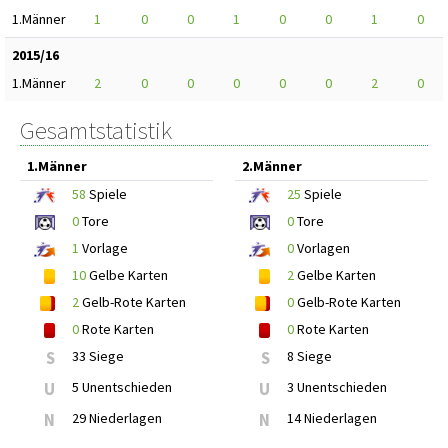
1.Männer
1
0
0
1
0
0
1
0
2015/16
1.Männer
2
0
0
0
0
0
2
0
Gesamtstatistik
1.Männer
2.Männer
58
Spiele
25
Spiele
0
Tore
0
Tore
1
Vorlage
0
Vorlagen
10
Gelbe Karten
2
Gelbe Karten
2
Gelb-Rote Karten
0
Gelb-Rote Karten
0
Rote Karten
0
Rote Karten
S
33 Siege
S
8 Siege
U
5 Unentschieden
U
3 Unentschieden
N
29 Niederlagen
N
14 Niederlagen