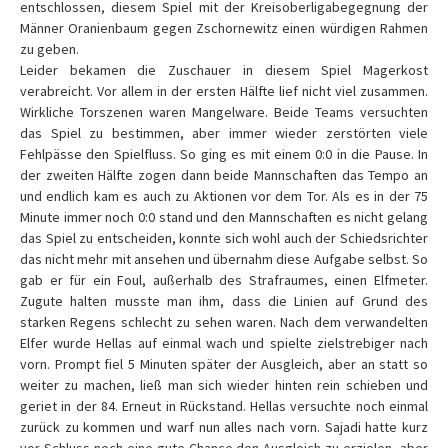
entschlossen, diesem Spiel mit der Kreisoberligabegegnung der
Männer Oranienbaum gegen Zschornewitz einen würdigen Rahmen
zu geben.
Leider bekamen die Zuschauer in diesem Spiel Magerkost
verabreicht. Vor allem in der ersten Hälfte lief nicht viel zusammen.
Wirkliche Torszenen waren Mangelware. Beide Teams versuchten
das Spiel zu bestimmen, aber immer wieder zerstörten viele
Fehlpässe den Spielfluss. So ging es mit einem 0:0 in die Pause. In
der zweiten Hälfte zogen dann beide Mannschaften das Tempo an
und endlich kam es auch zu Aktionen vor dem Tor. Als es in der 75
Minute immer noch 0:0 stand und den Mannschaften es nicht gelang
das Spiel zu entscheiden, konnte sich wohl auch der Schiedsrichter
das nicht mehr mit ansehen und übernahm diese Aufgabe selbst. So
gab er für ein Foul, außerhalb des Strafraumes, einen Elfmeter.
Zugute halten musste man ihm, dass die Linien auf Grund des
starken Regens schlecht zu sehen waren. Nach dem verwandelten
Elfer wurde Hellas auf einmal wach und spielte zielstrebiger nach
vorn. Prompt fiel 5 Minuten später der Ausgleich, aber an statt so
weiter zu machen, ließ man sich wieder hinten rein schieben und
geriet in der 84. Erneut in Rückstand. Hellas versuchte noch einmal
zurück zu kommen und warf nun alles nach vorn. Sajadi hatte kurz