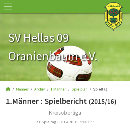
SV Hellas 09
Oranienbaum e.V.
Männer
Archiv
1.Männer
Spielplan
Spieltag
1.Männer :
Spielbericht
(2015/16)
Kreisoberliga
23. Spieltag - 16.04.2016
15:00 Uhr