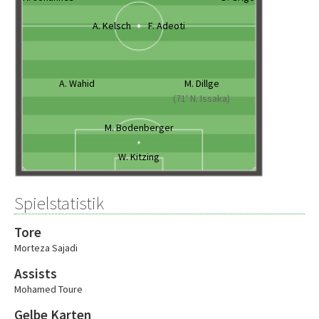
A. Kelsch
F. Adeoti
A. Wahid
M. Dillge
(71' N. Issaka)
M. Bodenberger
W. Kitzing
Spielstatistik
Tore
Morteza Sajadi
Assists
Mohamed Toure
Gelbe Karten