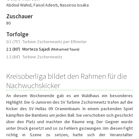
Abdoul Wahid
,
Faisol Adeoti
,
Nassirou Issaka
Zuschauer
80
Torfolge
0:1 (75')
Turbine Zschornewitz per Elfmeter
1:1 (80')
Morteza Sajadi
(Mohamed Toure)
1:2 (84')
Turbine Zschornewitz
Kreisoberliga bildet den Rahmen für die
Nachwuchskicker
An diesem Wochenende gab es am Waldhaus ein besonderes
Highlight. Die G-Junioren des SV Turbine Zschornewitz trafen auf die
Kicker des SV Hellas 09 Oranienbaum. In einem packenden Spiel
kämpften die Bambinis um jeden Ball. Sie verschoben sich geschickt
über den Platz und machten die Räume eng. Der Gegner wurde
unter Druck gesetzt und so zu Fehlern gezwungen. Um diesen Fight
richtig in Szene zu setzen, hatte sich der Veranstalter