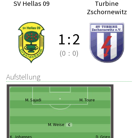
SV Hellas 09
Turbine
Zschornewitz
1
:
2
(0
:
0)
Aufstellung
M. Sajadi
M. Toure
M. Weise
C
K. Johannes
D. Grigo