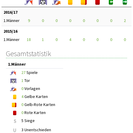
2016/17
1.Männer
9
0
0
0
0
0
0
2
2015/16
1.Männer
18
1
0
4
0
0
0
0
Gesamtstatistik
1.Männer
27
Spiele
1
Tor
0
Vorlagen
4
Gelbe Karten
0
Gelb-Rote Karten
0
Rote Karten
S
5 Siege
U
3 Unentschieden