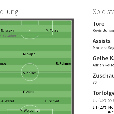
tellung
Spielsta
Tore
Kevin Joha
N. Issaka
M. Toure
4' C. Gobert)
Assists
Morteza Saj
M. Sajadi
Gelbe K
nnes
R. Ruhmer
Adrian Kels
A. Kelsch
Zuscha
30
Torfolg
F. Adeoti
1:0 (16')
SV 
A. Wahid
H. Schleif
1:1 (23')
Mo
M. Weise
C
(Mo