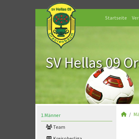
Startseite
Ver
SV Hellas 09 O
Mä
1.Männer
Team
Kreisoberliga