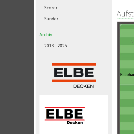
Scorer
Aufs
Sünder
Archiv
(7
2013 - 2025
K. Joha