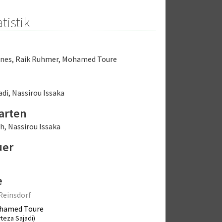
tistik
nnes
,
Raik Ruhmer
,
Mohamed Toure
adi
,
Nassirou Issaka
arten
ch
,
Nassirou Issaka
uer
e
Reinsdorf
hamed Toure
rteza Sajadi)