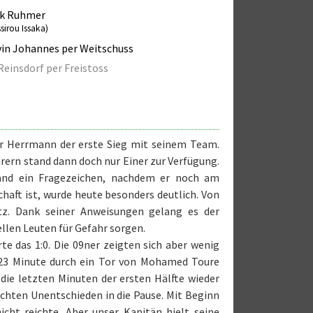
ik Ruhmer
sirou Issaka)
in Johannes per Weitschuss
Reinsdorf per Freistoss
ner Herrmann der erste Sieg mit seinem Team.
hrern stand dann doch nur Einer zur Verfügung.
and ein Fragezeichen, nachdem er noch am
haft ist, wurde heute besonders deutlich. Von
tz. Dank seiner Anweisungen gelang es der
llen Leuten für Gefahr sorgen.
e das 1:0. Die 09ner zeigten sich aber wenig
r 23 Minute durch ein Tor von Mohamed Toure
ie letzten Minuten der ersten Hälfte wieder
echten Unentschieden in die Pause. Mit Beginn
cht reichte. Aber unser Kapitän hielt seine