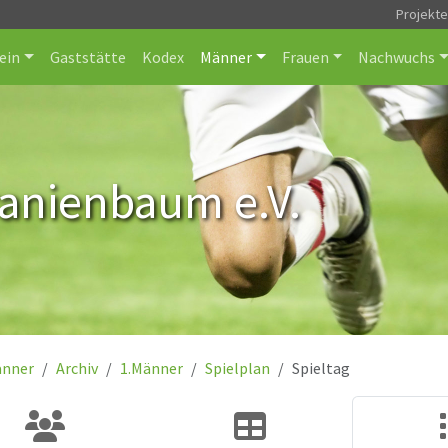
Projekt
ein
Gaststätte
Kodex
Männer
Frauen
Nachwuchs
ranienbaum e.V.
nner
Archiv
1.Männer
Spielplan
Spieltag