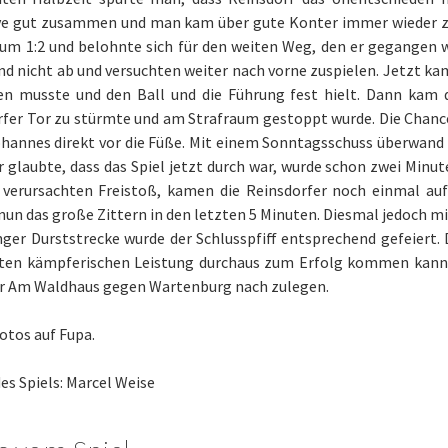
ve gut zusammen und man kam über gute Konter immer wieder zu
zum 1:2 und belohnte sich für den weiten Weg, den er gegangen 
d nicht ab und versuchten weiter nach vorne zuspielen. Jetzt ka
fen musste und den Ball und die Führung fest hielt. Dann kam
fer Tor zu stürmte und am Strafraum gestoppt wurde. Die Chance
hannes direkt vor die Füße. Mit einem Sonntagsschuss überwand 
 glaubte, dass das Spiel jetzt durch war, wurde schon zwei Minu
 verursachten Freistoß, kamen die Reinsdorfer noch einmal auf 
un das große Zittern in den letzten 5 Minuten. Diesmal jedoch mi
ger Durststrecke wurde der Schlusspfiff entsprechend gefeiert.
uten kämpferischen Leistung durchaus zum Erfolg kommen kan
hr Am Waldhaus gegen Wartenburg nach zulegen.
otos auf Fupa.
des Spiels: Marcel Weise