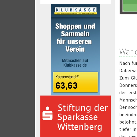
War 
Nach fü
Dabei wa
Zum Glü
Donnerst
der ers
Mannscha
Dennoch
beeindr
belohnt
tiefer i
der zwe