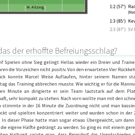
1:2 (57')
Ra
W. Kitzing
(Nas
1:3 (85')
Kev
2:3 (87')
SV 
das der erhoffte Befreiungsschlag?
nf Spielen ohne Sieg gelingt Hellas wieder ein Dreier und Trai
ren die Vorzeichen nicht positiv. Von den erwarteten Vier Rückke
ck konnte Marcel Weise Auflaufen, hinter seinem Namen st
ag das Training abbrechen musste. Wie wichtig er für die Mannsc
ten Minute an dirigierte er sein Team lautstark auf dem Pla
ft, sehr kompakt zu stehen. Nach vorn wollte man mit den schne
 stimmte in der 16 Minute die Zuordnung nicht und man kassiert
uckt und spielten konzentriert weiter und wurden schon in de
. In dieser Phase hatte man sogar etwas Übergewicht, um dann d
n die eigene Hälfte gedrängt zu werden. So ging es mit einem ger
iten Halbzeit spürte man, dass Reinsdorf das Unentschieden ni