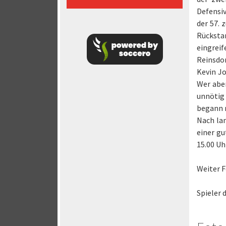
Defensi
der 57. 
Rückstan
eingrei
Reinsdor
Kevin Jo
Wer aber
unnötig
begann n
Nach lan
einer g
15.00 U
Weiter F
Spieler 