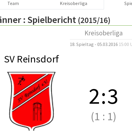
Team
Kreisoberliga
Spi
änner :
Spielbericht
(2015/16)
Kreisoberliga
18. Spieltag - 05.03.2016
15:00 
SV Reinsdorf
2
:
3
(1
:
1)