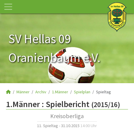
SV Hellas 09
Oranienbaum e.V.
Männer
Archiv
1.Männer
Spielplan
Spieltag
1.Männer :
Spielbericht
(2015/16)
Kreisoberliga
11. Spieltag - 31.10.2015
14:00 Uhr