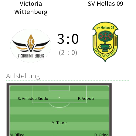
Victoria
SV Hellas 09
Wittenberg
3
:
0
(2
:
0)
Aufstellung
S. Amadou Siddo
F. Adeoti
M. Toure
M. Dillge
D. Grigo