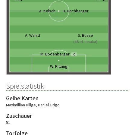
A. Kelsch
H. Hochberger
A. Wahid
S. Busse
(46' N. Issaka)
M. Bodenberger
C
W. Kitzing
Spielstatistik
Gelbe Karten
Maximillian Dillge
,
Daniel Grigo
Zuschauer
51
Torfolge