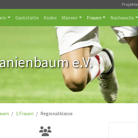
Projekt
ein
Gaststätte
Kodex
Männer
Frauen
Nachwuchs
ranienbaum e.V.
auen
1.Frauen
Regionalklasse