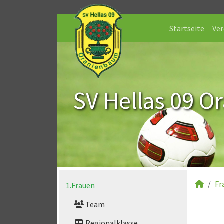
Startseite
Ver
SV Hellas 09 O
Fr
1.Frauen
Team
Regionalklasse