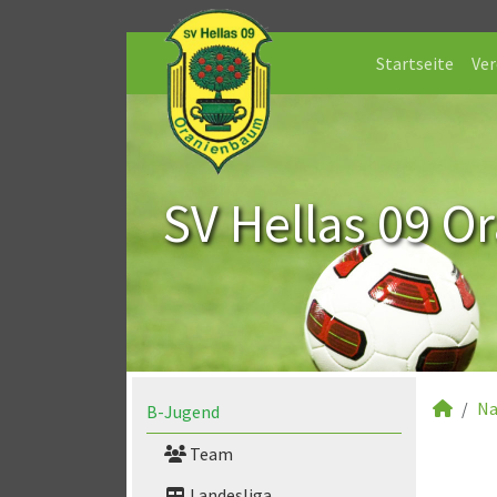
Startseite
Ver
SV Hellas 09 O
Na
B-Jugend
Team
Landesliga