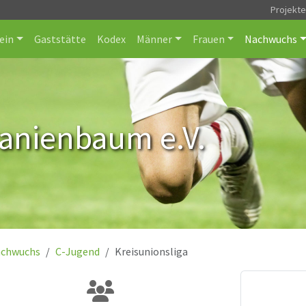
Projekt
ein
Gaststätte
Kodex
Männer
Frauen
Nachwuchs
ranienbaum e.V.
chwuchs
C-Jugend
Kreisunionsliga