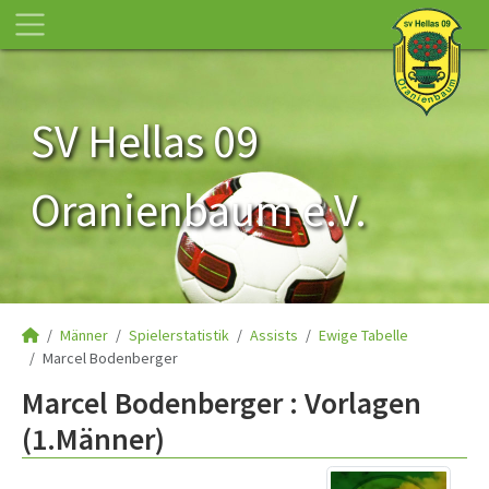
SV Hellas 09
Oranienbaum e.V.
Männer
Spielerstatistik
Assists
Ewige Tabelle
Marcel Bodenberger
Marcel Bodenberger : Vorlagen
(1.Männer)