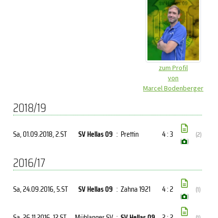
zum Profil
von
Marcel Bodenberger
2018/19
Sa, 01.09.2018
, 2.ST
SV Hellas 09
:
Prettin
4 : 3
(2)
(
)
2016/17
Sa, 24.09.2016
, 5.ST
SV Hellas 09
:
Zahna 1921
4 : 2
(1)
(
)
Sa, 26.11.2016
, 12.ST
Mühlanger SV
:
SV Hellas 09
2 : 2
(1)